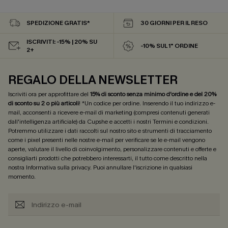
SPEDIZIONE GRATIS*
30 GIORNI PER IL RESO
ISCRIVITI: -15% | 20% SU
-10% SUL 1° ORDINE
2+
REGALO DELLA NEWSLETTER
Iscriviti ora per approfittare del
15% di sconto senza minimo d'ordine e del 20%
di sconto su 2 o più articoli
! *Un codice per ordine. Inserendo il tuo indirizzo e-
mail, acconsenti a ricevere e-mail di marketing (compresi contenuti generati
dall'intelligenza artificiale) da Cupshe e accetti i nostri
Termini e condizioni
.
Potremmo utilizzare i dati raccolti sul nostro sito e strumenti di tracciamento
come i pixel presenti nelle nostre e-mail per verificare se le e-mail vengono
aperte, valutare il livello di coinvolgimento, personalizzare contenuti e offerte e
consigliarti prodotti che potrebbero interessarti, il tutto come descritto nella
nostra
Informativa sulla privacy
. Puoi annullare l'iscrizione in qualsiasi
momento.