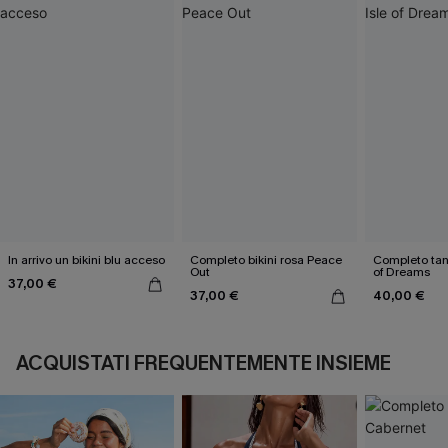
In arrivo un bikini blu acceso
Completo bikini rosa Peace
Completo tank
Out
of Dreams
37,00 €
37,00 €
40,00 €
ACQUISTATI FREQUENTEMENTE INSIEME