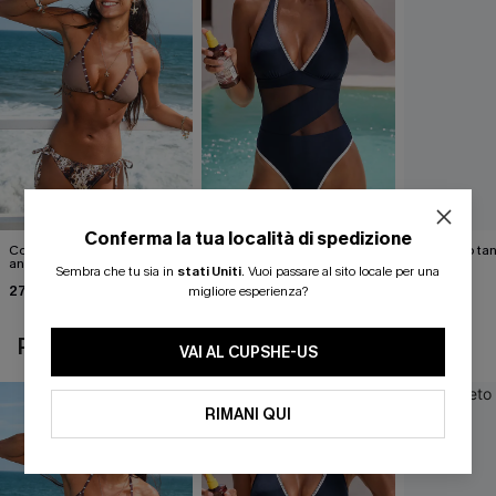
Conferma la tua località di spedizione
Completo bikini con stampa
Costume intero blu Strike a
Completo tan
animalier molto
Pose
Cabernet
Sembra che tu sia in
stati Uniti
.
Vuoi passare al sito locale per una
accattivante
27,00 €
40,00 €
40,00 €
30,00 €
migliore esperienza?
POTREBBE INTERESSARTI ANCHE
VAI AL CUPSHE-US
RIMANI QUI