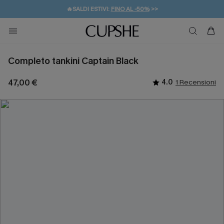
🔥SALDI ESTIVI:
FINO AL -50%
>>
💌REGALO PER I NUOVI: 20% DI SCONTO*
🚚SPEDIZIONE GRATUITA DA 49€
Completo tankini Captain Black
47,00 €
4.0
1 Recensioni