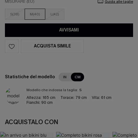
MISURARE (EU)
Guida alle taglie
S(38)
M(40)
L(42)
AVVISAMI
ACQUISTA SIMILE
Statistiche del modello
IN
CM
Modello che indossa la taglia:
S
Altezza:
165 cm
Torace:
79 cm
Vita:
61 cm
Fianchi:
90 cm
ACQUISTALO CON