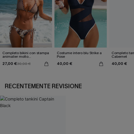
Completo bikini con stampa
Costume intero blu Strike a
Completo tan
animalier molto
Pose
Cabernet
accattivante
27,00 €
40,00 €
40,00 €
30,00 €
RECENTEMENTE REVISIONE