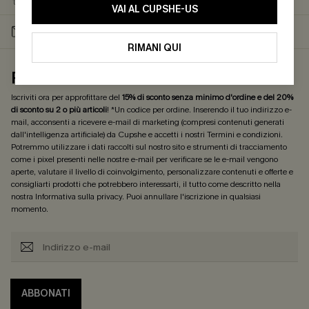
SPEDIZIONE GRATIS*
30 GIORNI PER IL RESO
VAI AL CUPSHE-US
ISCRIVITI: -15% | 20% SU
-10% SUL 1° ORDINE
2+
RIMANI QUI
REGALO DELLA NEWSLETTER
Iscriviti ora per approfittare del
15% di sconto senza minimo d'ordine e del 20%
di sconto su 2 o più articoli
! *Un codice per ordine. Inserendo il tuo indirizzo e-
mail, acconsenti a ricevere e-mail di marketing (compresi contenuti generati
dall'intelligenza artificiale) da Cupshe e accetti i nostri
Termini e condizioni
.
Potremmo utilizzare i dati raccolti sul nostro sito e strumenti di tracciamento
come i pixel presenti nelle nostre e-mail per verificare se le e-mail vengono
aperte, valutare il livello di coinvolgimento, personalizzare contenuti e offerte e
consigliarti prodotti che potrebbero interessarti, il tutto come descritto nella
nostra
Informativa sulla privacy
. Puoi annullare l'iscrizione in qualsiasi
momento.
ABBONATI