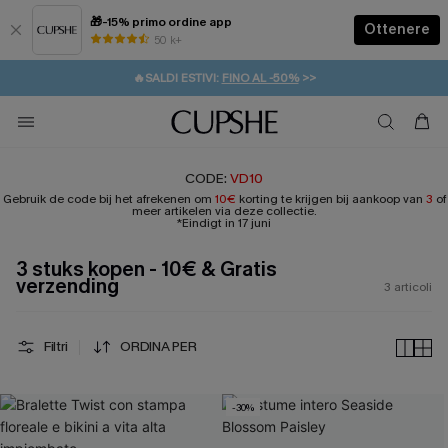
🎁-15% primo ordine app
Ottenere
50 k+
⚡️-15% SUGLI ESSENZIALI DA VACANZA |
ACQUISTA
🔥SALDI ESTIVI:
FINO AL -50%
>>
💌REGALO PER I NUOVI: 20% DI SCONTO*
🚚SPEDIZIONE GRATUITA DA 49€
CODE:
VD10
Gebruik de code bij het afrekenen om
10€
korting te krijgen bij aankoop van
3
of
meer artikelen via deze collectie.
*Eindigt in 17 juni
3 stuks kopen - 10€ & Gratis
verzending
3
articoli
Filtri
ORDINA PER
-30%