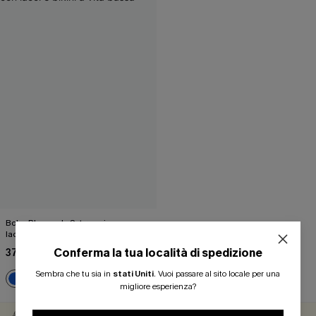
Boho Rhapsody Set reggiseno con
lacci e bikini a vita bassa
Conferma la tua località di spedizione
37,00 €
Sembra che tu sia in
stati Uniti
.
Vuoi passare al sito locale per una
migliore esperienza?