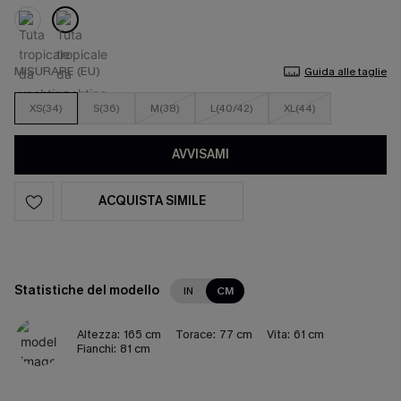
MISURARE (EU)
Guida alle taglie
XS(34)
S(36)
M(38)
L(40/42)
XL(44)
AVVISAMI
ACQUISTA SIMILE
Statistiche del modello
IN
CM
Altezza:
165 cm
Torace:
77 cm
Vita:
61 cm
Fianchi:
81 cm