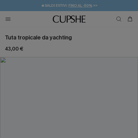
🔥SALDI ESTIVI:
FINO AL -50%
>>
💌REGALO PER I NUOVI: 20% DI SCONTO*
🚚SPEDIZIONE GRATUITA DA 49€
Tuta tropicale da yachting
43,00 €