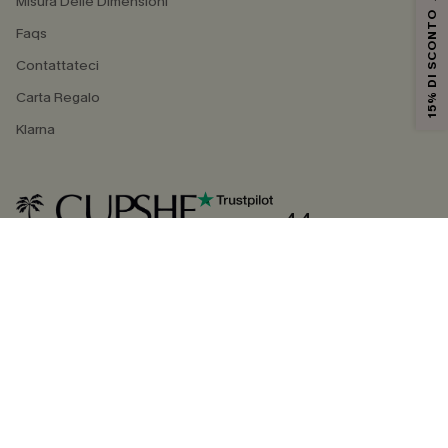
Misura Delle Dimensioni
15% DI SCONTO
Faqs
Contattateci
Carta Regalo
Klarna
4.4
SEGUICI SU
©2026 CUPSHE ITALIA