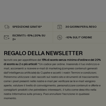
SPEDIZIONE GRATIS*
30 GIORNI PER IL RESO
ISCRIVITI: -15% | 20% SU
-10% SUL 1° ORDINE
2+
REGALO DELLA NEWSLETTER
Iscriviti ora per approfittare del
15% di sconto senza minimo d'ordine e del 20%
di sconto su 2 o più articoli
! *Un codice per ordine. Inserendo il tuo indirizzo e-
mail, acconsenti a ricevere e-mail di marketing (compresi contenuti generati
dall'intelligenza artificiale) da Cupshe e accetti i nostri
Termini e condizioni
.
Potremmo utilizzare i dati raccolti sul nostro sito e strumenti di tracciamento
come i pixel presenti nelle nostre e-mail per verificare se le e-mail vengono
aperte, valutare il livello di coinvolgimento, personalizzare contenuti e offerte e
consigliarti prodotti che potrebbero interessarti, il tutto come descritto nella
nostra
Informativa sulla privacy
. Puoi annullare l'iscrizione in qualsiasi
momento.