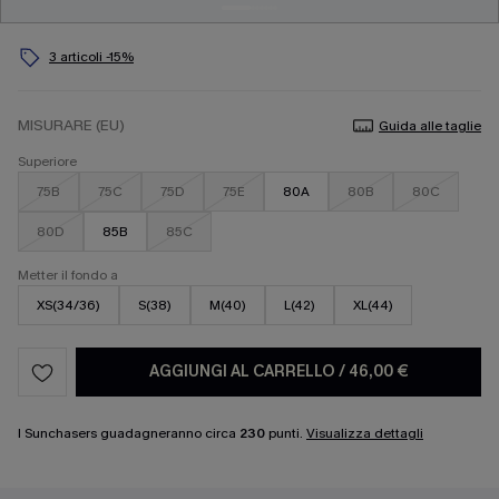
3 articoli -15%
MISURARE (EU)
Guida alle taglie
Superiore
75B
75C
75D
75E
80A
80B
80C
80D
85B
85C
Metter il fondo a
XS(34/36)
S(38)
M(40)
L(42)
XL(44)
AGGIUNGI AL CARRELLO
/
46,00 €
I Sunchasers guadagneranno circa
230
punti.
Visualizza dettagli