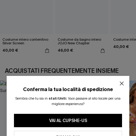
Costume intero contenitivo
Costume da bagno intero
Costume inte
Silver Screen
JOJO New Chapter
40,00 €
40,00 €
46,00 €
ACQUISTATI FREQUENTEMENTE INSIEME
Conferma la tua località di spedizione
Sembra che tu sia in
stati Uniti
.
Vuoi passare al sito locale per una
migliore esperienza?
VAI AL CUPSHE-US