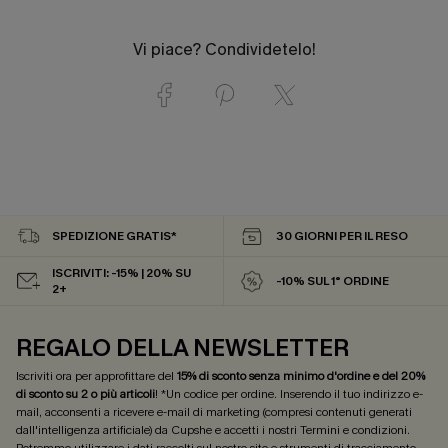
Vi piace? Condividetelo!
SPEDIZIONE GRATIS*
30 GIORNI PER IL RESO
ISCRIVITI: -15% | 20% SU
-10% SUL 1° ORDINE
2+
REGALO DELLA NEWSLETTER
Iscriviti ora per approfittare del
15% di sconto senza minimo d'ordine e del 20%
di sconto su 2 o più articoli
! *Un codice per ordine. Inserendo il tuo indirizzo e-
mail, acconsenti a ricevere e-mail di marketing (compresi contenuti generati
dall'intelligenza artificiale) da Cupshe e accetti i nostri
Termini e condizioni
.
Potremmo utilizzare i dati raccolti sul nostro sito e strumenti di tracciamento