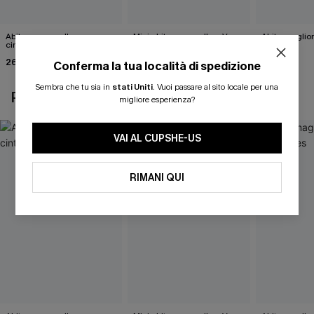
Abito monospalla con
Mini abito con scollo a V e
Abito maglio
cintura e stampa a foglie
schiena scoperta
Sides
26,90 €
26,00 €
43,00 €
33,00 €
Conferma la tua località di spedizione
Sembra che tu sia in
stati Uniti
.
Vuoi passare al sito locale per una
POTREBBE INTERESSARTI ANCHE
migliore esperienza?
VAI AL CUPSHE-US
RIMANI QUI