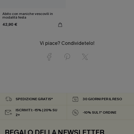
Abito con maniche vescovili in
modalità festa
42,90 €
Vi piace? Condividetelo!
SPEDIZIONE GRATIS*
30 GIORNI PER IL RESO
ISCRIVITI: -15% | 20% SU
-10% SUL 1° ORDINE
2+
REGALO DELLA NEWSLETTER