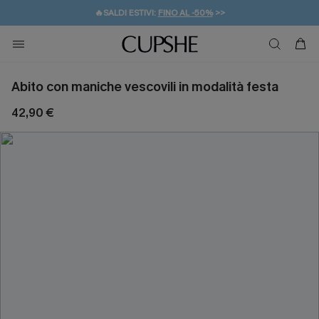
🔥SALDI ESTIVI:
FINO AL -50%
>>
💌REGALO PER I NUOVI: 20% DI SCONTO*
🚚SPEDIZIONE GRATUITA DA 49€
Abito con maniche vescovili in modalità festa
42,90 €