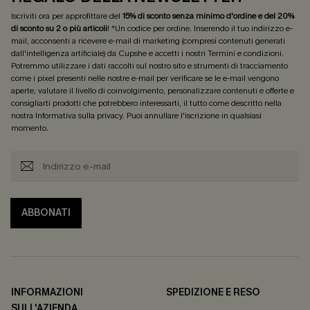
Iscriviti ora per approfittare del
15% di sconto senza minimo d'ordine e del 20%
di sconto su 2 o più articoli
! *Un codice per ordine. Inserendo il tuo indirizzo e-
mail, acconsenti a ricevere e-mail di marketing (compresi contenuti generati
dall'intelligenza artificiale) da Cupshe e accetti i nostri
Termini e condizioni
.
Potremmo utilizzare i dati raccolti sul nostro sito e strumenti di tracciamento
come i pixel presenti nelle nostre e-mail per verificare se le e-mail vengono
aperte, valutare il livello di coinvolgimento, personalizzare contenuti e offerte e
consigliarti prodotti che potrebbero interessarti, il tutto come descritto nella
nostra
Informativa sulla privacy
. Puoi annullare l'iscrizione in qualsiasi
momento.
ABBONATI
INFORMAZIONI
SPEDIZIONE E RESO
SULL'AZIENDA