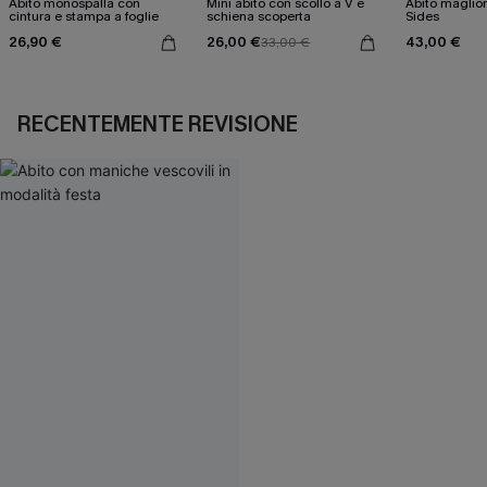
Abito monospalla con
Mini abito con scollo a V e
Abito maglio
cintura e stampa a foglie
schiena scoperta
Sides
26,90 €
26,00 €
43,00 €
33,00 €
RECENTEMENTE REVISIONE