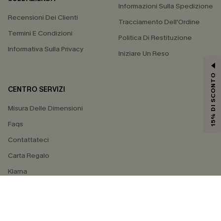
Informazioni Sulla Spedizione
Recensioni Dei Clienti
Tracciamento Dell'Ordine
Termini E Condizioni
Politica Di Restituzione
Informativa Sulla Privacy
Iniziare Un Reso
15% DI SCONTO
CENTRO SERVIZI
Misura Delle Dimensioni
Faqs
Contattateci
Carta Regalo
Klarna
4.4