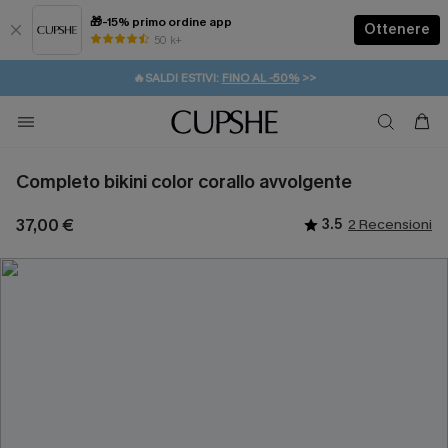
🎁-15% primo ordine app
Ottenere
50 k+
⚡️-15% SUGLI ESSENZIALI DA VACANZA |
ACQUISTA
🔥SALDI ESTIVI:
FINO AL -50%
>>
💌REGALO PER I NUOVI: 20% DI SCONTO*
🚚SPEDIZIONE GRATUITA DA 49€
Completo bikini color corallo avvolgente
37,00 €
3.5
2 Recensioni