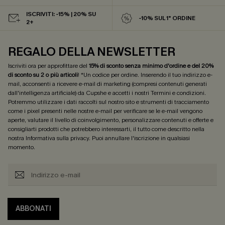
ISCRIVITI: -15% | 20% SU
-10% SUL 1° ORDINE
2+
REGALO DELLA NEWSLETTER
Iscriviti ora per approfittare del
15% di sconto senza minimo d'ordine e del 20%
di sconto su 2 o più articoli
! *Un codice per ordine. Inserendo il tuo indirizzo e-
mail, acconsenti a ricevere e-mail di marketing (compresi contenuti generati
dall'intelligenza artificiale) da Cupshe e accetti i nostri
Termini e condizioni
.
Potremmo utilizzare i dati raccolti sul nostro sito e strumenti di tracciamento
come i pixel presenti nelle nostre e-mail per verificare se le e-mail vengono
aperte, valutare il livello di coinvolgimento, personalizzare contenuti e offerte e
consigliarti prodotti che potrebbero interessarti, il tutto come descritto nella
nostra
Informativa sulla privacy
. Puoi annullare l'iscrizione in qualsiasi
momento.
ABBONATI