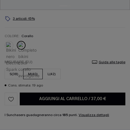
3 articoli -15%
COLORE:
Corallo
MISURARE (EU)
Guida alle taglie
S(38)
M(40)
L(42)
Cons. stimata: 19 ago
AGGIUNGI AL CARRELLO
/
37,00 €
I Sunchasers guadagneranno circa
185
punti.
Visualizza dettagli