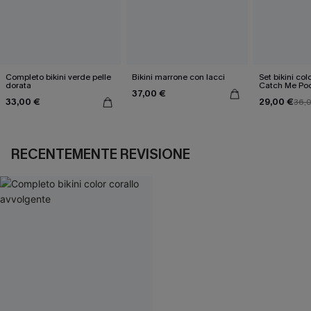
Completo bikini verde pelle
Bikini marrone con lacci
Set bikini col
dorata
Catch Me Poo
37,00 €
33,00 €
29,00 €
36,
RECENTEMENTE REVISIONE