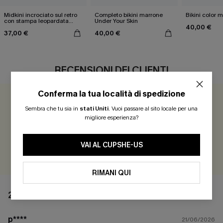
Midkini incrociato sul retro
Completo bikini marrone
Bikini color 
con stampa leopardata
Under Your Skin
40,00 €
classica e set a vita alta
37,00 €
40,00 €
RECENSIONI DEI CLIENTI
Conferma la tua località di spedizione
3.5
2 RECENSIONI
Sembra che tu sia in
stati Uniti
.
Vuoi passare al sito locale per una
migliore esperienza?
Guadagna più di 30 punti per ogni recensione che lasci!
VAI AL CUPSHE-US
VALUTARE
RIMANI QUI
2 RECENSIONI
p****
21/06/2026