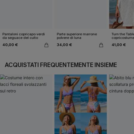
Pantaloni copricapo verdi
Parte superiore marrone
Turn the Tabl
da seguace del culto
polvere di luna
copricostume
40,00 €
34,00 €
41,00 €
ACQUISTATI FREQUENTEMENTE INSIEME