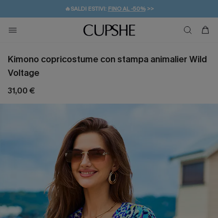
🔥SALDI ESTIVI:
FINO AL -50%
>>
💌REGALO PER I NUOVI: 20% DI SCONTO*
🚚SPEDIZIONE GRATUITA DA 49€
Kimono copricostume con stampa animalier Wild
Voltage
31,00 €