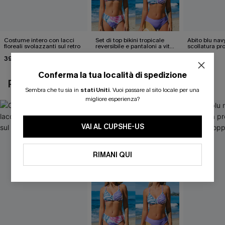
Costume intero con lacci
Set di top bikini tropicale
Abito blu nav
floreali svolazzanti sul retro
reversibile e pantaloni a vita
scollatura pr
media
cintura doppi
39,00 €
40,00 €
24,90 €
Conferma la tua località di spedizione
POTREBBE INTERESSARTI ANCHE
Sembra che tu sia in
stati Uniti
.
Vuoi passare al sito locale per una
migliore esperienza?
VAI AL CUPSHE-US
RIMANI QUI