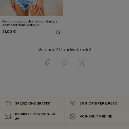
Kimono copricostume con stampa
animalier Wild Voltage
31,00 €
Vi piace? Condividetelo!
SPEDIZIONE GRATIS*
30 GIORNI PER IL RESO
ISCRIVITI: -15% | 20% SU
-10% SUL 1° ORDINE
2+