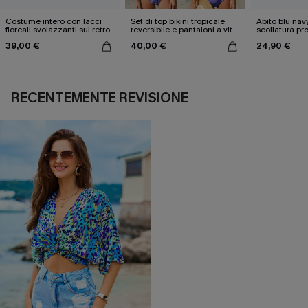
Costume intero con lacci
Set di top bikini tropicale
Abito blu nav
floreali svolazzanti sul retro
reversibile e pantaloni a vita
scollatura pr
media
cintura doppi
39,00 €
40,00 €
24,90 €
RECENTEMENTE REVISIONE