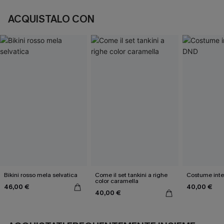
ACQUISTALO CON
Bikini rosso mela selvatica
Come il set tankini a righe
Costume inte
color caramella
46,00 €
40,00 €
40,00 €