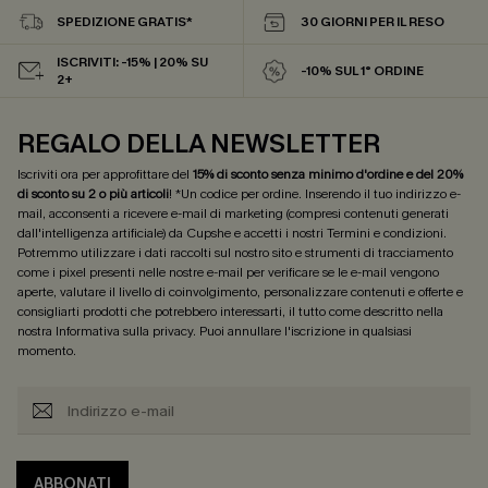
SPEDIZIONE GRATIS*
30 GIORNI PER IL RESO
ISCRIVITI: -15% | 20% SU
-10% SUL 1° ORDINE
2+
REGALO DELLA NEWSLETTER
Iscriviti ora per approfittare del
15% di sconto senza minimo d'ordine e del 20%
di sconto su 2 o più articoli
! *Un codice per ordine. Inserendo il tuo indirizzo e-
mail, acconsenti a ricevere e-mail di marketing (compresi contenuti generati
dall'intelligenza artificiale) da Cupshe e accetti i nostri
Termini e condizioni
.
Potremmo utilizzare i dati raccolti sul nostro sito e strumenti di tracciamento
come i pixel presenti nelle nostre e-mail per verificare se le e-mail vengono
aperte, valutare il livello di coinvolgimento, personalizzare contenuti e offerte e
consigliarti prodotti che potrebbero interessarti, il tutto come descritto nella
nostra
Informativa sulla privacy
. Puoi annullare l'iscrizione in qualsiasi
momento.
ABBONATI