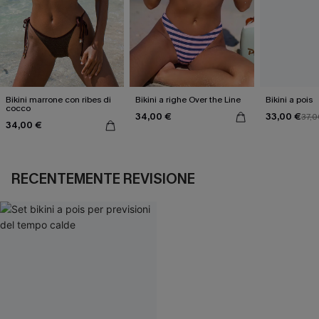
Bikini marrone con ribes di
Bikini a righe Over the Line
Bikini a pois
cocco
34,00 €
33,00 €
37,0
34,00 €
RECENTEMENTE REVISIONE