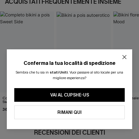
ACQUISTATI FREQUENTEMENTE INSIEME
Conferma la tua località di spedizione
Sembra che tu sia in
stati Uniti
.
Vuoi passare al sito locale per una
migliore esperienza?
VAI AL CUPSHE-US
Completo bikini a pois
Bikini a pois autoerotico
Bikini florea
Sweet Side
34,00 €
33,00 €
36,00 €
RIMANI QUI
RECENSIONI DEI CLIENTI