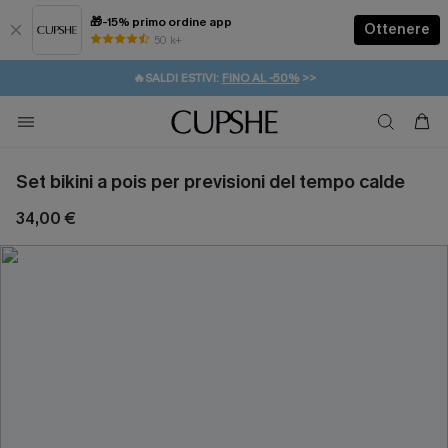
🎁-15% primo ordine app
Ottenere
50 k+
⚡️-15% SUGLI ESSENZIALI DA VACANZA |
ACQUISTA
🔥SALDI ESTIVI:
FINO AL -50%
>>
💌REGALO PER I NUOVI: 20% DI SCONTO*
🚚SPEDIZIONE GRATUITA DA 49€
Set bikini a pois per previsioni del tempo calde
34,00 €