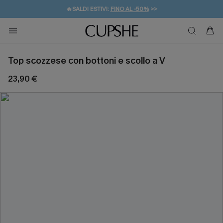
🔥SALDI ESTIVI:
FINO AL -50%
>>
💌REGALO PER I NUOVI: 20% DI SCONTO*
🚚SPEDIZIONE GRATUITA DA 49€
Top scozzese con bottoni e scollo a V
23,90 €