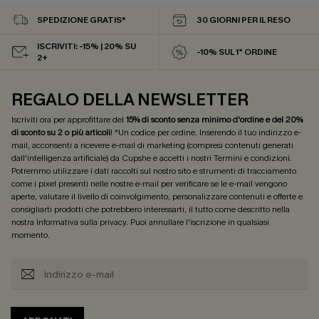
SPEDIZIONE GRATIS*
30 GIORNI PER IL RESO
ISCRIVITI: -15% | 20% SU
-10% SUL 1° ORDINE
2+
REGALO DELLA NEWSLETTER
Iscriviti ora per approfittare del
15% di sconto senza minimo d'ordine e del 20%
di sconto su 2 o più articoli
! *Un codice per ordine. Inserendo il tuo indirizzo e-
mail, acconsenti a ricevere e-mail di marketing (compresi contenuti generati
dall'intelligenza artificiale) da Cupshe e accetti i nostri
Termini e condizioni
.
Potremmo utilizzare i dati raccolti sul nostro sito e strumenti di tracciamento
come i pixel presenti nelle nostre e-mail per verificare se le e-mail vengono
aperte, valutare il livello di coinvolgimento, personalizzare contenuti e offerte e
consigliarti prodotti che potrebbero interessarti, il tutto come descritto nella
nostra
Informativa sulla privacy
. Puoi annullare l'iscrizione in qualsiasi
momento.