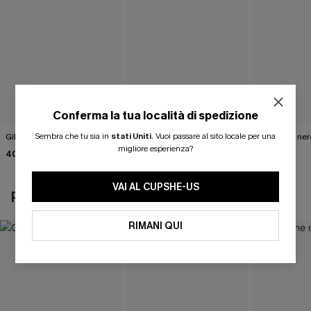
Conferma la tua località di spedizione
Sembra che tu sia in
stati Uniti
.
Vuoi passare al sito locale per una
Gilet bianco Wrap It Up
Abito maglione marrone
Maglione ner
tinta unita
Road"
migliore esperienza?
40,00 €
46,00 €
40,00 €
VAI AL CUPSHE-US
POTREBBE INTERESSARTI ANCHE
RIMANI QUI