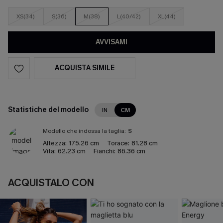
XS(34)
S(36)
M(38)
L(40/42)
XL(44)
AVVISAMI
ACQUISTA SIMILE
Statistiche del modello
IN
CM
Modello che indossa la taglia:
S
Altezza:
175.26 cm
Torace:
81.28 cm
Vita:
62.23 cm
Fianchi:
86.36 cm
ACQUISTALO CON