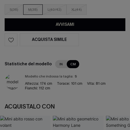
S(36)
M(38)
L(40/42)
XL(44)
AVVISAMI
ACQUISTA SIMILE
Statistiche del modello
IN
CM
Modello che indossa la taglia:
S
Altezza:
174 cm
Torace:
101 cm
Vita:
81 cm
Fianchi:
112 cm
ACQUISTALO CON