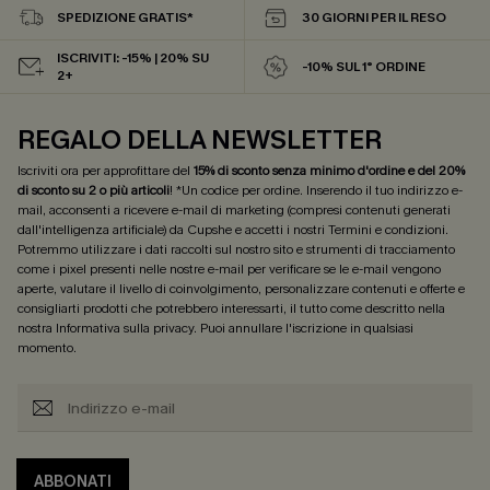
SPEDIZIONE GRATIS*
30 GIORNI PER IL RESO
ISCRIVITI: -15% | 20% SU
-10% SUL 1° ORDINE
2+
REGALO DELLA NEWSLETTER
Iscriviti ora per approfittare del
15% di sconto senza minimo d'ordine e del 20%
di sconto su 2 o più articoli
! *Un codice per ordine. Inserendo il tuo indirizzo e-
mail, acconsenti a ricevere e-mail di marketing (compresi contenuti generati
dall'intelligenza artificiale) da Cupshe e accetti i nostri
Termini e condizioni
.
Potremmo utilizzare i dati raccolti sul nostro sito e strumenti di tracciamento
come i pixel presenti nelle nostre e-mail per verificare se le e-mail vengono
aperte, valutare il livello di coinvolgimento, personalizzare contenuti e offerte e
consigliarti prodotti che potrebbero interessarti, il tutto come descritto nella
nostra
Informativa sulla privacy
. Puoi annullare l'iscrizione in qualsiasi
momento.
ABBONATI