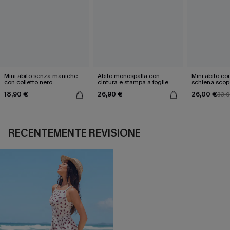
Mini abito senza maniche
Abito monospalla con
Mini abito con
con colletto nero
cintura e stampa a foglie
schiena scop
18,90 €
26,90 €
26,00 €
33,
RECENTEMENTE REVISIONE