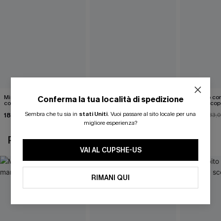
Mini abito senza maniche
Abito monospalla con
Mini abito con
Conferma la tua località di spedizione
con colletto nero
cintura e stampa a foglie
schiena scop
Sembra che tu sia in
stati Uniti
.
Vuoi passare al sito locale per una
18,90 €
26,90 €
26,00 €
33,
migliore esperienza?
POTREBBE INTERESSARTI ANCHE
VAI AL CUPSHE-US
RIMANI QUI