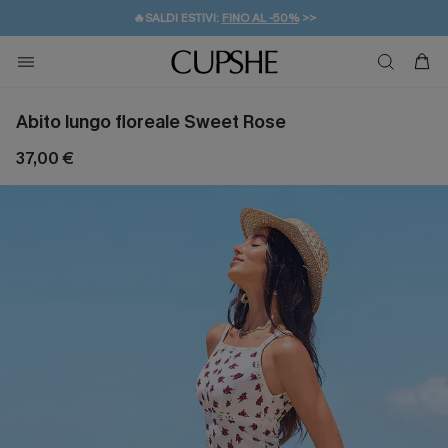
🔥SALDI ESTIVI:
FINO AL -50%
>>
💌REGALO PER I NUOVI: 20% DI SCONTO*
🚚SPEDIZIONE GRATUITA DA 49€
Abito lungo floreale Sweet Rose
37,00 €