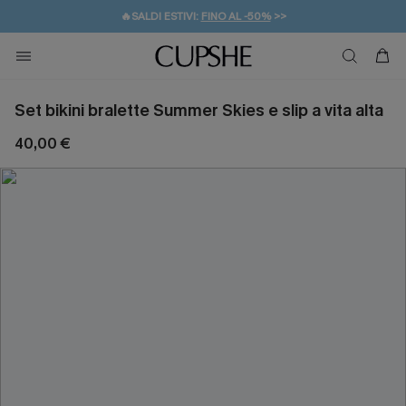
🔥SALDI ESTIVI:
FINO AL -50%
>>
💌REGALO PER I NUOVI: 20% DI SCONTO*
🚚SPEDIZIONE GRATUITA DA 49€
Set bikini bralette Summer Skies e slip a vita alta
40,00 €