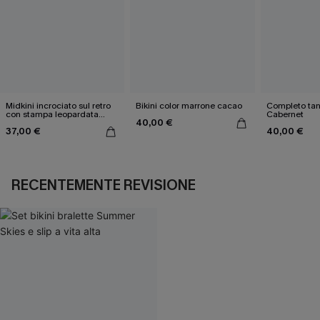
Midkini incrociato sul retro
Bikini color marrone cacao
Completo tan
con stampa leopardata
Cabernet
40,00 €
classica e set a vita alta
37,00 €
40,00 €
RECENTEMENTE REVISIONE