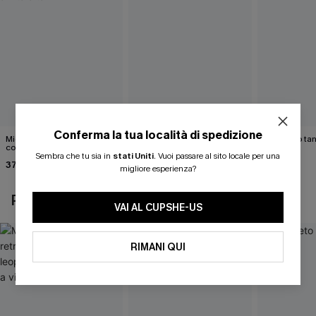
Conferma la tua località di spedizione
Midkini incrociato sul retro
Bikini color marrone cacao
Completo tan
con stampa leopardata
Cabernet
40,00 €
Sembra che tu sia in
stati Uniti
.
Vuoi passare al sito locale per una
classica e set a vita alta
37,00 €
40,00 €
migliore esperienza?
POTREBBE INTERESSARTI ANCHE
VAI AL CUPSHE-US
RIMANI QUI