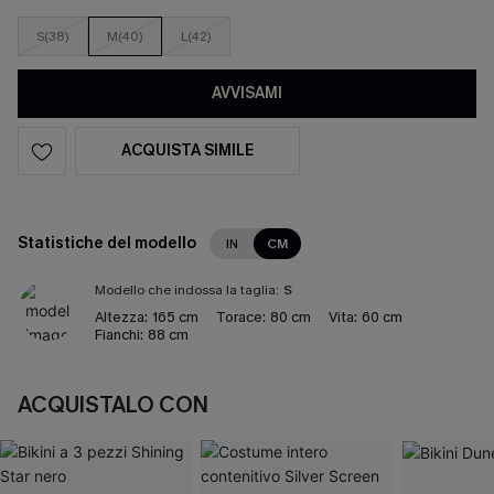
S(38)
M(40)
L(42)
AVVISAMI
ACQUISTA SIMILE
Statistiche del modello
IN
CM
Modello che indossa la taglia:
S
Altezza:
165 cm
Torace:
80 cm
Vita:
60 cm
Fianchi:
88 cm
ACQUISTALO CON