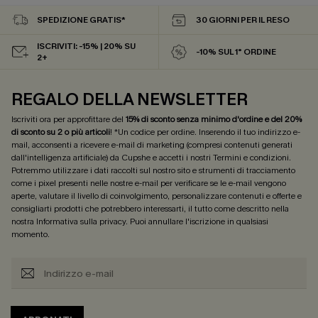
SPEDIZIONE GRATIS*
30 GIORNI PER IL RESO
ISCRIVITI: -15% | 20% SU
-10% SUL 1° ORDINE
2+
REGALO DELLA NEWSLETTER
Iscriviti ora per approfittare del
15% di sconto senza minimo d'ordine e del 20%
di sconto su 2 o più articoli
! *Un codice per ordine. Inserendo il tuo indirizzo e-
mail, acconsenti a ricevere e-mail di marketing (compresi contenuti generati
dall'intelligenza artificiale) da Cupshe e accetti i nostri
Termini e condizioni
.
Potremmo utilizzare i dati raccolti sul nostro sito e strumenti di tracciamento
come i pixel presenti nelle nostre e-mail per verificare se le e-mail vengono
aperte, valutare il livello di coinvolgimento, personalizzare contenuti e offerte e
consigliarti prodotti che potrebbero interessarti, il tutto come descritto nella
nostra
Informativa sulla privacy
. Puoi annullare l'iscrizione in qualsiasi
momento.