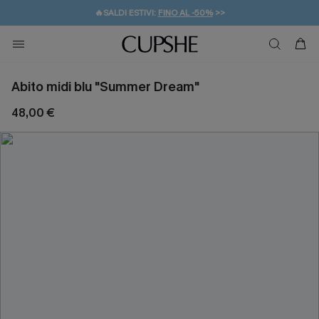
🔥SALDI ESTIVI:
FINO AL -50%
>>
💌REGALO PER I NUOVI: 20% DI SCONTO*
🚚SPEDIZIONE GRATUITA DA 49€
Abito midi blu "Summer Dream"
48,00 €