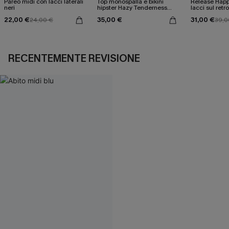
Pareo midi con lacci laterali
Top monospalla e bikini
Release Happ
neri
hipster Hazy Tenderness
lacci sul retro
Flower
bassa
22,00 €
35,00 €
31,00 €
24,00 €
39,0
RECENTEMENTE REVISIONE