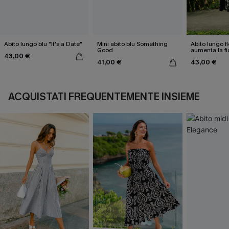
Abito lungo blu "It's a Date"
Mini abito blu Something
Abito lungo f
Good
aumenta la fi
43,00 €
stessi
41,00 €
43,00 €
ACQUISTATI FREQUENTEMENTE INSIEME