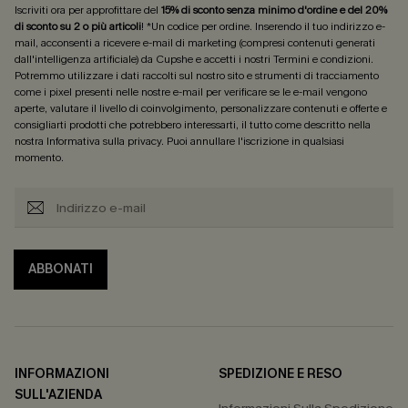
Iscriviti ora per approfittare del
15% di sconto senza minimo d'ordine e del 20%
di sconto su 2 o più articoli
! *Un codice per ordine. Inserendo il tuo indirizzo e-
mail, acconsenti a ricevere e-mail di marketing (compresi contenuti generati
dall'intelligenza artificiale) da Cupshe e accetti i nostri
Termini e condizioni
.
Potremmo utilizzare i dati raccolti sul nostro sito e strumenti di tracciamento
come i pixel presenti nelle nostre e-mail per verificare se le e-mail vengono
aperte, valutare il livello di coinvolgimento, personalizzare contenuti e offerte e
consigliarti prodotti che potrebbero interessarti, il tutto come descritto nella
nostra
Informativa sulla privacy
. Puoi annullare l'iscrizione in qualsiasi
momento.
ABBONATI
INFORMAZIONI
SPEDIZIONE E RESO
SULL'AZIENDA