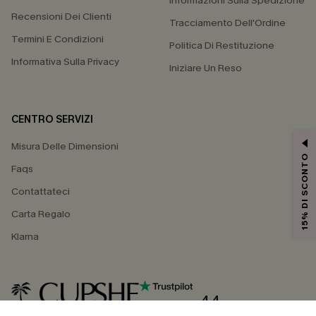
Informazioni Sulla Spedizione
Recensioni Dei Clienti
Tracciamento Dell'Ordine
Termini E Condizioni
Politica Di Restituzione
Informativa Sulla Privacy
Iniziare Un Reso
CENTRO SERVIZI
Misura Delle Dimensioni
15% DI SCONTO
Faqs
Contattateci
Carta Regalo
Klarna
4.4