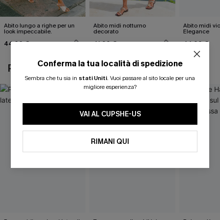
Abito lungo a righe per un
Abito midi notturno
Abito midi vi
look impeccabile.
decorato
Elegance
44,00 €
41,00 €
44,00 €
Conferma la tua località di spedizione
POTREBBE INTERESSARTI ANCHE
Sembra che tu sia in
stati Uniti
.
Vuoi passare al sito locale per una
migliore esperienza?
VAI AL CUPSHE-US
RIMANI QUI