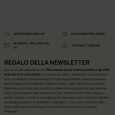
SPEDIZIONE GRATIS*
30 GIORNI PER IL RESO
ISCRIVITI: -15% | 20% SU
-10% SUL 1° ORDINE
2+
REGALO DELLA NEWSLETTER
Iscriviti ora per approfittare del
15% di sconto senza minimo d'ordine e del 20%
di sconto su 2 o più articoli
! *Un codice per ordine. Inserendo il tuo indirizzo e-
mail, acconsenti a ricevere e-mail di marketing (compresi contenuti generati
dall'intelligenza artificiale) da Cupshe e accetti i nostri
Termini e condizioni
.
Potremmo utilizzare i dati raccolti sul nostro sito e strumenti di tracciamento
come i pixel presenti nelle nostre e-mail per verificare se le e-mail vengono
aperte, valutare il livello di coinvolgimento, personalizzare contenuti e offerte e
consigliarti prodotti che potrebbero interessarti, il tutto come descritto nella
nostra
Informativa sulla privacy
. Puoi annullare l'iscrizione in qualsiasi
momento.