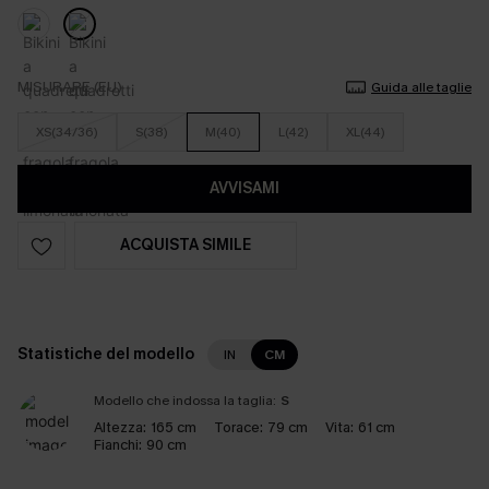
MISURARE (EU)
Guida alle taglie
XS(34/36)
S(38)
M(40)
L(42)
XL(44)
AVVISAMI
ACQUISTA SIMILE
Statistiche del modello
IN
CM
Modello che indossa la taglia:
S
Altezza:
165 cm
Torace:
79 cm
Vita:
61 cm
Fianchi:
90 cm