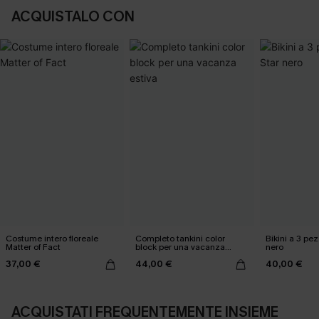
ACQUISTALO CON
Costume intero floreale
Completo tankini color
Bikini a 3 pez
Matter of Fact
block per una vacanza
nero
estiva
37,00 €
44,00 €
40,00 €
ACQUISTATI FREQUENTEMENTE INSIEME