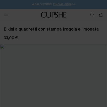
🔥SALDI ESTIVI:
FINO AL -50%
>>
💌REGALO PER I NUOVI: 20% DI SCONTO*
🚚SPEDIZIONE GRATUITA DA 49€
Bikini a quadretti con stampa fragola e limonata
33,00 €