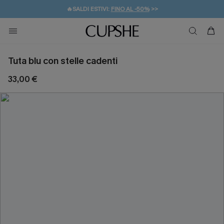
🔥SALDI ESTIVI:
FINO AL -50%
>>
💌REGALO PER I NUOVI: 20% DI SCONTO*
🚚SPEDIZIONE GRATUITA DA 49€
Tuta blu con stelle cadenti
33,00 €