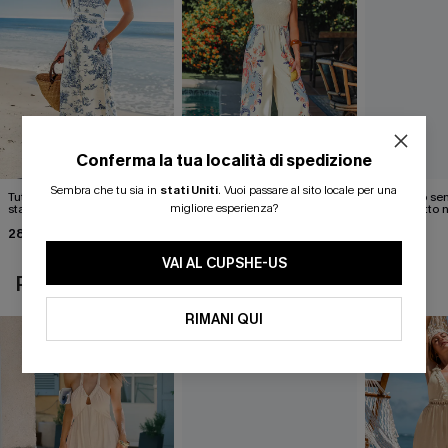
Conferma la tua località di spedizione
Sembra che tu sia in
stati Uniti
.
Vuoi passare al sito locale per una
Tuta a gamba dritta con
Tuta tropicale Grand
Mini abito s
migliore esperienza?
stampa toile e collo
Gesture
con colletto 
all'americana
28,00 €
46,00 €
18,90 €
35,00 €
VAI AL CUPSHE-US
POTREBBE INTERESSARTI ANCHE
RIMANI QUI