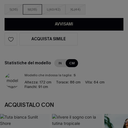
S(36)
M(38)
L(40/42)
XL(44)
AVVISAMI
ACQUISTA SIMILE
Statistiche del modello
IN
CM
Modello che indossa la taglia:
S
Altezza:
172 cm
Torace:
86 cm
Vita:
64 cm
Fianchi:
91 cm
ACQUISTALO CON