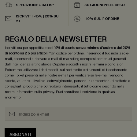
SPEDIZIONE GRATIS*
30 GIORNI PER IL RESO
ISCRIVITI: -15% | 20% SU
-10% SUL 1° ORDINE
2+
REGALO DELLA NEWSLETTER
Iscriviti ora per approfittare del
15% di sconto senza minimo d'ordine e del 20%
di sconto su 2 o più articoli
! *Un codice per ordine. Inserendo il tuo indirizzo e-
mail, acconsenti a ricevere e-mail di marketing (compresi contenuti generati
dall'intelligenza artificiale) da Cupshe e accetti i nostri
Termini e condizioni
.
Potremmo utilizzare i dati raccolti sul nostro sito e strumenti di tracciamento
come i pixel presenti nelle nostre e-mail per verificare se le e-mail vengono
aperte, valutare il livello di coinvolgimento, personalizzare contenuti e offerte e
consigliarti prodotti che potrebbero interessarti, il tutto come descritto nella
nostra
Informativa sulla privacy
. Puoi annullare l'iscrizione in qualsiasi
momento.
ABBONATI