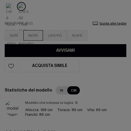
MISURARE (EU)
Guida alle taglie
S(36)
M(38)
L(40/42)
XL(44)
AVVISAMI
ACQUISTA SIMILE
Statistiche del modello
IN
CM
Modello che indossa la taglia:
S
Altezza:
168 cm
Torace:
86 cm
Vita:
66 cm
Fianchi:
86 cm