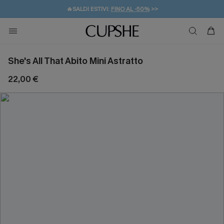
🔥SALDI ESTIVI:
FINO AL -50%
>>
💌REGALO PER I NUOVI: 20% DI SCONTO*
🚚SPEDIZIONE GRATUITA DA 49€
She's All That Abito Mini Astratto
22,00 €