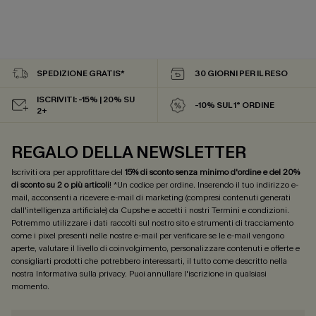
SPEDIZIONE GRATIS*
30 GIORNI PER IL RESO
ISCRIVITI: -15% | 20% SU
-10% SUL 1° ORDINE
2+
REGALO DELLA NEWSLETTER
Iscriviti ora per approfittare del
15% di sconto senza minimo d'ordine e del 20%
di sconto su 2 o più articoli
! *Un codice per ordine. Inserendo il tuo indirizzo e-
mail, acconsenti a ricevere e-mail di marketing (compresi contenuti generati
dall'intelligenza artificiale) da Cupshe e accetti i nostri
Termini e condizioni
.
Potremmo utilizzare i dati raccolti sul nostro sito e strumenti di tracciamento
come i pixel presenti nelle nostre e-mail per verificare se le e-mail vengono
aperte, valutare il livello di coinvolgimento, personalizzare contenuti e offerte e
consigliarti prodotti che potrebbero interessarti, il tutto come descritto nella
nostra
Informativa sulla privacy
. Puoi annullare l'iscrizione in qualsiasi
momento.