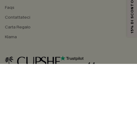
15% DI SCONTO
Faqs
Contattateci
Carta Regalo
Klarna
4.4
SEGUICI SU
©2026 CUPSHE ITALIA
Informativa sulla privacy
|
Termini e condizioni