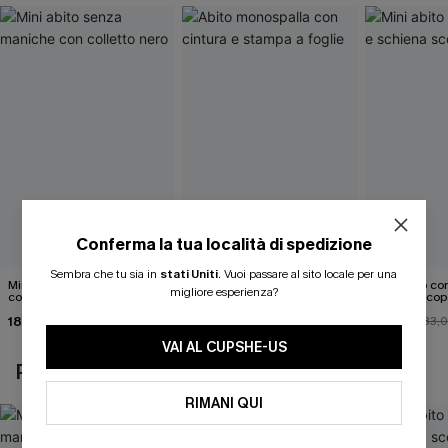
Conferma la tua località di spedizione
Sembra che tu sia in
stati Uniti
.
Vuoi passare al sito locale per una
Mini abito senza maniche
Abito monospalla con
Mini abito con
migliore esperienza?
con colletto nero
cintura e stampa a foglie
schiena scop
18,90 €
26,90 €
26,00 €
33,
VAI AL CUPSHE-US
POTREBBE INTERESSARTI ANCHE
RIMANI QUI