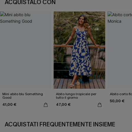
ACQUISTALO CON
Mini abito blu Something
Abito lungo tropicale per
Abito corto f
Good
tutto il giorno
50,00 €
41,00 €
47,00 €
ACQUISTATI FREQUENTEMENTE INSIEME