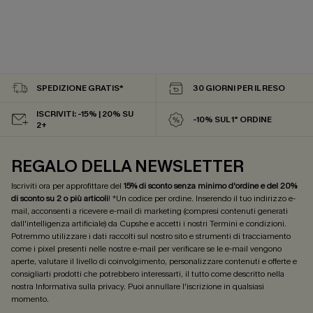
SPEDIZIONE GRATIS*
30 GIORNI PER IL RESO
ISCRIVITI: -15% | 20% SU
-10% SUL 1° ORDINE
2+
REGALO DELLA NEWSLETTER
Iscriviti ora per approfittare del
15% di sconto senza minimo d'ordine e del 20%
di sconto su 2 o più articoli
! *Un codice per ordine. Inserendo il tuo indirizzo e-
mail, acconsenti a ricevere e-mail di marketing (compresi contenuti generati
dall'intelligenza artificiale) da Cupshe e accetti i nostri
Termini e condizioni
.
Potremmo utilizzare i dati raccolti sul nostro sito e strumenti di tracciamento
come i pixel presenti nelle nostre e-mail per verificare se le e-mail vengono
aperte, valutare il livello di coinvolgimento, personalizzare contenuti e offerte e
consigliarti prodotti che potrebbero interessarti, il tutto come descritto nella
nostra
Informativa sulla privacy
. Puoi annullare l'iscrizione in qualsiasi
momento.