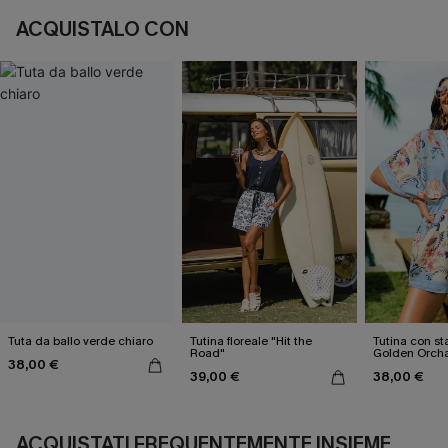
ACQUISTALO CON
Tuta da ballo verde chiaro
Tutina floreale "Hit the
Tutina con st
Road"
Golden Orch
38,00 €
39,00 €
38,00 €
ACQUISTATI FREQUENTEMENTE INSIEME