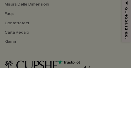
Misura Delle Dimensioni
15% DI SCONTO
Faqs
Contattateci
Carta Regalo
Klarna
4.4
SEGUICI SU
©2026 CUPSHE ITALIA