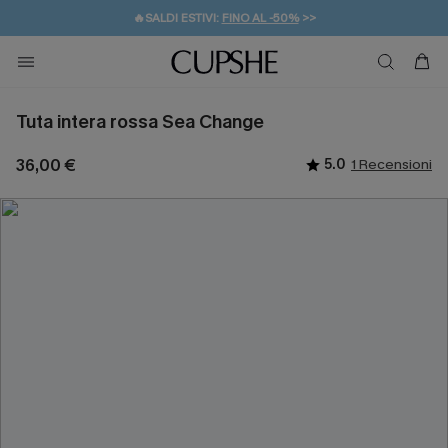
🔥SALDI ESTIVI:
FINO AL -50%
>>
💌REGALO PER I NUOVI: 20% DI SCONTO*
🚚SPEDIZIONE GRATUITA DA 49€
Tuta intera rossa Sea Change
36,00 €
5.0
1 Recensioni