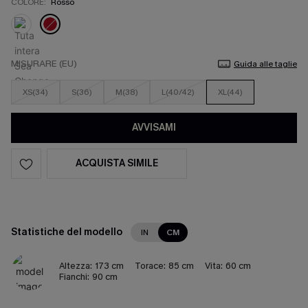
COLORE:
Rosso
MISURARE (EU)
Guida alle taglie
XS(34)
S(36)
M(38)
L(40/42)
XL(44)
AVVISAMI
ACQUISTA SIMILE
Statistiche del modello
IN
CM
Altezza:
173 cm
Torace:
85 cm
Vita:
60 cm
Fianchi:
90 cm