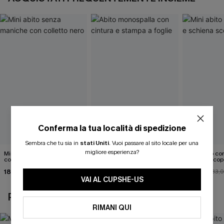
Conferma la tua località di spedizione
Sembra che tu sia in
stati Uniti
.
Vuoi passare al sito locale per una
migliore esperienza?
Mini abito senza maniche
Abito monospalla con
Mini abito con
con colletto nero
cintura e stampa a foglie
schiena scop
18,90 €
26,90 €
26,00 €
33,
VAI AL CUPSHE-US
POTREBBE INTERESSARTI ANCHE
RIMANI QUI