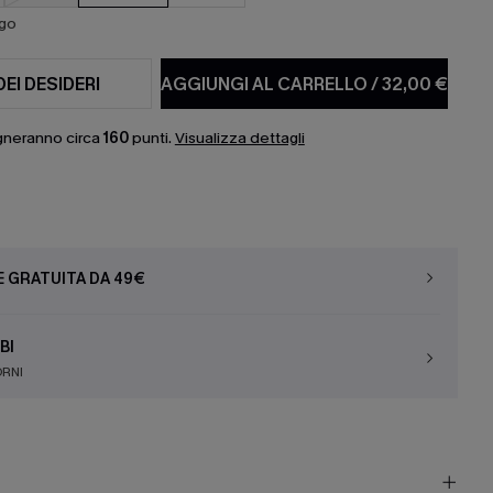
ago
DEI DESIDERI
AGGIUNGI AL CARRELLO
/
32,00 €
gneranno circa
160
punti.
Visualizza dettagli
E GRATUITA DA 49€
BI
ORNI