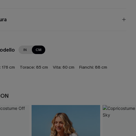
cura
modello
IN
CM
:
176 cm
Torace:
85 cm
Vita:
60 cm
Fianchi:
88 cm
CON