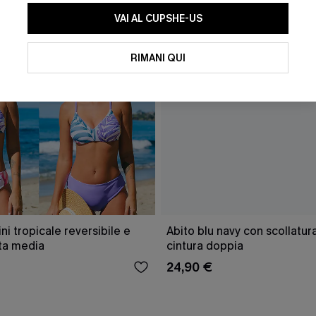
VAI AL CUPSHE-US
RIMANI QUI
ini tropicale reversibile e
Abito blu navy con scollatu
ita media
cintura doppia
24,90 €