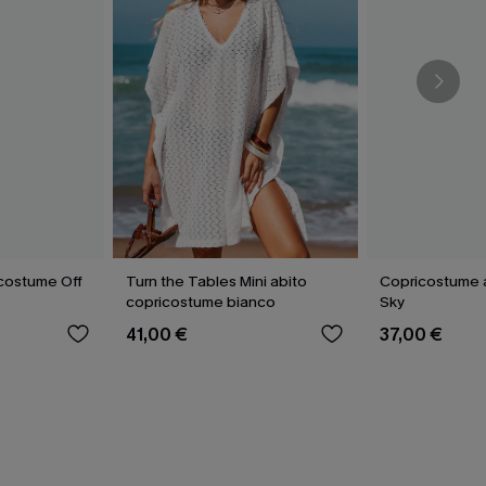
icostume Off
Turn the Tables Mini abito
Copricostume a
copricostume bianco
Sky
41,00 €
37,00 €