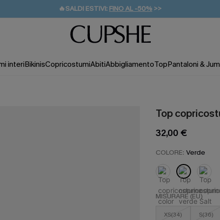
🔥SALDI ESTIVI:
FINO AL -50%
>>
💌REGALO PER I NUOVI: 20% DI SCONTO*
🚚SPEDIZIONE GRATUITA DA 49€
i interi
Bikinis
Copricostumi
Abiti
Abbigliamento
Top
Pantaloni & Jum
Top copricost
32,00 €
COLORE:
Verde
MISURARE (EU)
XS(34)
S(36)