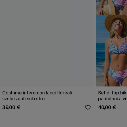
Costume intero con lacci floreali
Set di top bik
svolazzanti sul retro
pantaloni a v
39,00 €
40,00 €