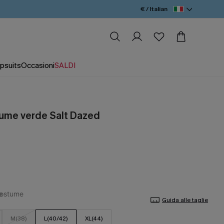
€ / Italian
psuits
Occasioni
SALDI
ume verde Salt Dazed
Guida alle taglie
M(38)
L(40/42)
XL(44)