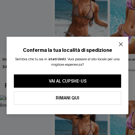
Conferma la tua località di spedizione
Sembra che tu sia in
stati Uniti
.
Vuoi passare al sito locale per una
Bikini nero Island Breeze
Completo bikini con stampa
Bikini tropica
animalier molto
Fauna
migliore esperienza?
34,00 €
accattivante
27,00 €
33,00 €
30,00 €
37,0
VAI AL CUPSHE-US
POTREBBE INTERESSARTI ANCHE
RIMANI QUI