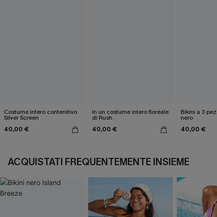
Costume intero contenitivo
In un costume intero floreale
Bikini a 3 pez
Silver Screen
di Rush
nero
40,00 €
40,00 €
40,00 €
ACQUISTATI FREQUENTEMENTE INSIEME