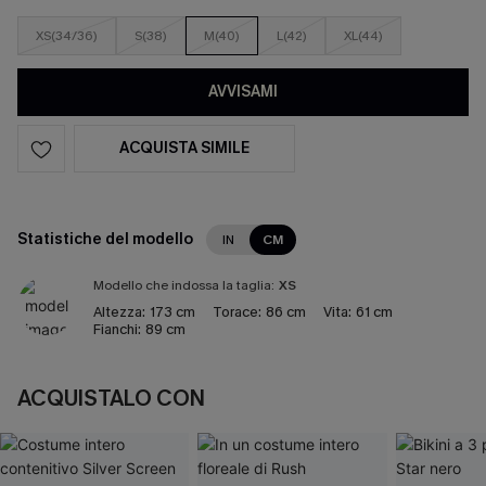
XS(34/36)
S(38)
M(40)
L(42)
XL(44)
AVVISAMI
ACQUISTA SIMILE
Statistiche del modello
IN
CM
Modello che indossa la taglia:
XS
Altezza:
173 cm
Torace:
86 cm
Vita:
61 cm
Fianchi:
89 cm
ACQUISTALO CON