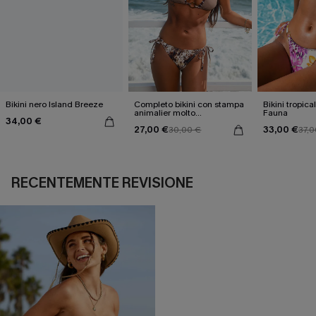
Bikini nero Island Breeze
Completo bikini con stampa
Bikini tropica
animalier molto
Fauna
34,00 €
accattivante
27,00 €
33,00 €
30,00 €
37,0
RECENTEMENTE REVISIONE