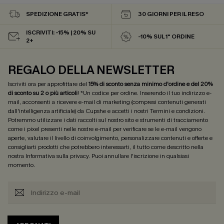
SPEDIZIONE GRATIS*
30 GIORNI PER IL RESO
ISCRIVITI: -15% | 20% SU
-10% SUL 1° ORDINE
2+
REGALO DELLA NEWSLETTER
Iscriviti ora per approfittare del
15% di sconto senza minimo d'ordine e del 20%
di sconto su 2 o più articoli
! *Un codice per ordine. Inserendo il tuo indirizzo e-
mail, acconsenti a ricevere e-mail di marketing (compresi contenuti generati
dall'intelligenza artificiale) da Cupshe e accetti i nostri
Termini e condizioni
.
Potremmo utilizzare i dati raccolti sul nostro sito e strumenti di tracciamento
come i pixel presenti nelle nostre e-mail per verificare se le e-mail vengono
aperte, valutare il livello di coinvolgimento, personalizzare contenuti e offerte e
consigliarti prodotti che potrebbero interessarti, il tutto come descritto nella
nostra
Informativa sulla privacy
. Puoi annullare l'iscrizione in qualsiasi
momento.