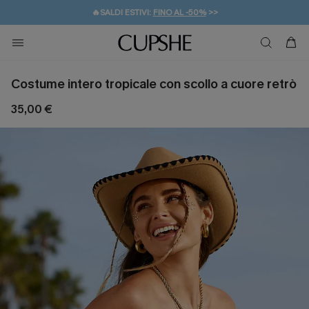
🔥SALDI ESTIVI:
FINO AL -50%
>>
💌REGALO PER I NUOVI: 20% DI SCONTO*
🚚SPEDIZIONE GRATUITA DA 49€
Costume intero tropicale con scollo a cuore retrò
35,00 €