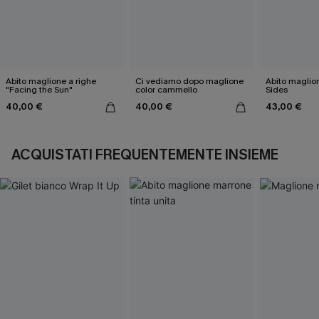
Abito maglione a righe
Ci vediamo dopo maglione
Abito maglio
"Facing the Sun"
color cammello
Sides
40,00 €
40,00 €
43,00 €
ACQUISTATI FREQUENTEMENTE INSIEME