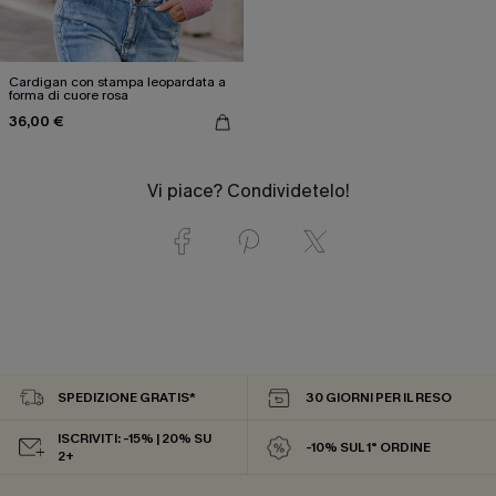
Cardigan con stampa leopardata a
forma di cuore rosa
36,00 €
Vi piace? Condividetelo!
SPEDIZIONE GRATIS*
30 GIORNI PER IL RESO
ISCRIVITI: -15% | 20% SU
-10% SUL 1° ORDINE
2+