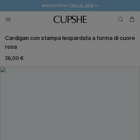
🔥SALDI ESTIVI:
FINO AL -50%
>>
💌REGALO PER I NUOVI: 20% DI SCONTO*
🚚SPEDIZIONE GRATUITA DA 49€
Cardigan con stampa leopardata a forma di cuore
rosa
36,00 €