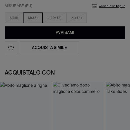
MISURARE (EU)
Guida alle taglie
S(36)
M(38)
L(40/42)
XL(44)
AVVISAMI
ACQUISTA SIMILE
ACQUISTALO CON