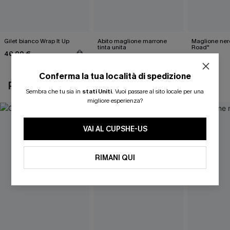
Gilet bianco Wrap It Up
Abito maglione marrone
Maglione ner
tinta unita
Road"
40,00 €
46,00 €
40,00 €
Conferma la tua località di spedizione
POTREBBE INTERESSARTI ANCHE
Sembra che tu sia in
stati Uniti
.
Vuoi passare al sito locale per una
migliore esperienza?
VAI AL CUPSHE-US
RIMANI QUI