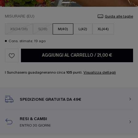
MISURARE (EU)
Guida alle taglie
XS(34/36)
S(38)
M(40)
L(42)
XL(44)
Cons. stimata: 19 ago
AGGIUNGI AL CARRELLO
/
21,00 €
I Sunchasers guadagneranno circa
105
punti.
Visualizza dettagli
SPEDIZIONE GRATUITA DA 49€
RESI & CAMBI
ENTRO 30 GIORNI