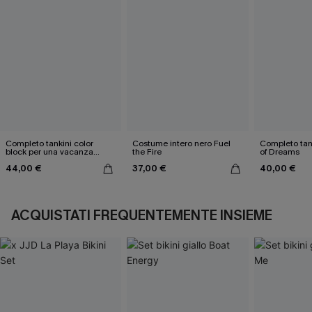
Completo tankini color
Costume intero nero Fuel
Completo tank
block per una vacanza
the Fire
of Dreams
estiva
44,00 €
37,00 €
40,00 €
ACQUISTATI FREQUENTEMENTE INSIEME