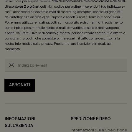
Iscriviti ora per approfittare del
15% di sconto senza minimo d'ordine e del 20%
di sconto su 2 o più articoli
! *Un codice per ordine. Inserendo il tuo indirizzo e-
mail, acconsenti a ricevere e-mail di marketing (compresi contenuti generati
dall'intelligenza artificiale) da Cupshe e accetti i nostri
Termini e condizioni
.
Potremmo utilizzare i dati raccolti sul nostro sito e strumenti di tracciamento
come i pixel presenti nelle nostre e-mail per verificare se le e-mail vengono
aperte, valutare il livello di coinvolgimento, personalizzare contenuti e offerte e
consigliarti prodotti che potrebbero interessarti, il tutto come descritto nella
nostra
Informativa sulla privacy
. Puoi annullare l'iscrizione in qualsiasi
momento.
ABBONATI
INFORMAZIONI
SPEDIZIONE E RESO
SULL'AZIENDA
Informazioni Sulla Spedizione