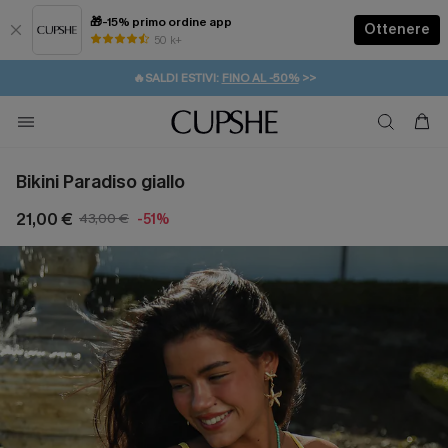
🎁-15% primo ordine app
Ottenere
50 k+
⚡️-15% SUGLI ESSENZIALI DA VACANZA |
ACQUISTA
🔥SALDI ESTIVI:
FINO AL -50%
>>
💌REGALO PER I NUOVI: 20% DI SCONTO*
🚚SPEDIZIONE GRATUITA DA 49€
Bikini Paradiso giallo
21,00 €
43,00 €
-51%