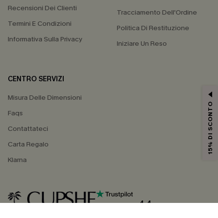
Recensioni Dei Clienti
Tracciamento Dell'Ordine
Termini E Condizioni
Politica Di Restituzione
Informativa Sulla Privacy
Iniziare Un Reso
CENTRO SERVIZI
Misura Delle Dimensioni
15% DI SCONTO
Faqs
Contattateci
Carta Regalo
Klarna
4.4