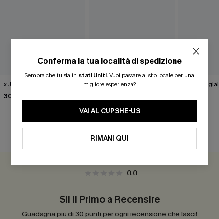
Conferma la tua località di spedizione
Sembra che tu sia in
stati Uniti
.
Vuoi passare al sito locale per una
migliore esperienza?
x JJD La Playa Bikini Set
Set bikini giallo Boat Energy
Set bikini gi
30,00 €
40,00 €
39,00 €
37,00 €
VAI AL CUPSHE-US
RECENSIONI DEI CLIENTI
RIMANI QUI
0.0
Sii il Primo a Recensire
Guadagna più di 30 punti per ogni recensione che lasci!