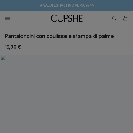
🔥SALDI ESTIVI:
FINO AL -50%
>>
💌REGALO PER I NUOVI: 20% DI SCONTO*
🚚SPEDIZIONE GRATUITA DA 49€
Pantaloncini con coulisse e stampa di palme
19,90 €