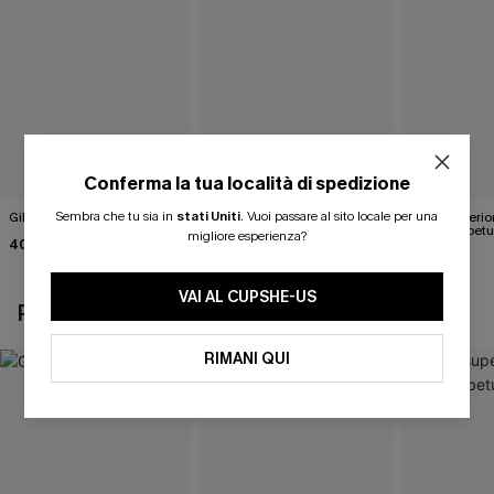
Conferma la tua località di spedizione
Sembra che tu sia in
stati Uniti
.
Vuoi passare al sito locale per una
Gilet bianco Wrap It Up
Maglia bianca in maglia
Parte superio
Happy Days
marrone betu
migliore esperienza?
40,00 €
43,00 €
35,00 €
VAI AL CUPSHE-US
POTREBBE INTERESSARTI ANCHE
RIMANI QUI