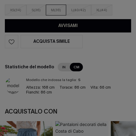
XS(34)
S(36)
M(38)
L(40/42)
XL(44)
AVVISAMI
ACQUISTA SIMILE
Statistiche del modello
IN
CM
Modello che indossa la taglia:
S
Altezza:
168 cm
Torace:
86 cm
Vita:
66 cm
Fianchi:
86 cm
ACQUISTALO CON