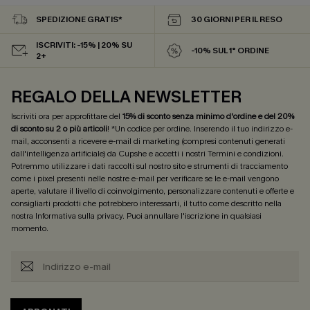
SPEDIZIONE GRATIS*
30 GIORNI PER IL RESO
ISCRIVITI: -15% | 20% SU
-10% SUL 1° ORDINE
2+
REGALO DELLA NEWSLETTER
Iscriviti ora per approfittare del
15% di sconto senza minimo d'ordine e del 20%
di sconto su 2 o più articoli
! *Un codice per ordine. Inserendo il tuo indirizzo e-
mail, acconsenti a ricevere e-mail di marketing (compresi contenuti generati
dall'intelligenza artificiale) da Cupshe e accetti i nostri
Termini e condizioni
.
Potremmo utilizzare i dati raccolti sul nostro sito e strumenti di tracciamento
come i pixel presenti nelle nostre e-mail per verificare se le e-mail vengono
aperte, valutare il livello di coinvolgimento, personalizzare contenuti e offerte e
consigliarti prodotti che potrebbero interessarti, il tutto come descritto nella
nostra
Informativa sulla privacy
. Puoi annullare l'iscrizione in qualsiasi
momento.