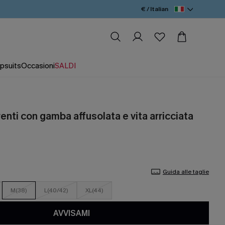
€ / Italian
psuits
Occasioni
SALDI
enti con gamba affusolata e vita arricciata
Guida alle taglie
M(38)
L(40/42)
XL(44)
AVVISAMI