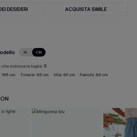
DEI DESIDERI
ACQUISTA SIMILE
modello
IN
CM
che indossa la taglia:
S
:
168 cm
Torace:
86 cm
Vita:
66 cm
Fianchi:
86 cm
CON