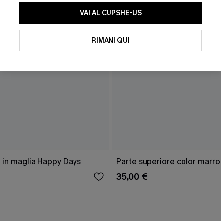
VAI AL CUPSHE-US
RIMANI QUI
 in maglia Happy Days
Parte superiore color marro
35,00 €