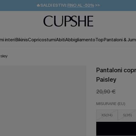
🔥SALDI ESTIVI:
FINO AL -50%
>>
💌REGALO PER I NUOVI: 20% DI SCONTO*
🚚SPEDIZIONE GRATUITA DA 49€
i interi
Bikinis
Copricostumi
Abiti
Abbigliamento
Top
Pantaloni & Jum
isley
Pantaloni copr
Paisley
20,90 €
MISURARE (EU)
XS(34)
S(36)