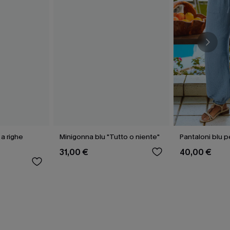
a righe
Minigonna blu "Tutto o niente"
Pantaloni blu pe
31,00 €
40,00 €