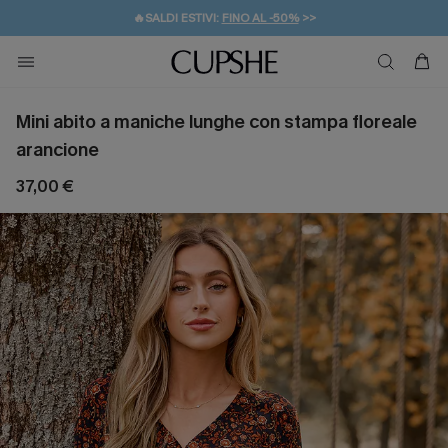
🔥SALDI ESTIVI:
FINO AL -50%
>>
💌REGALO PER I NUOVI: 20% DI SCONTO*
🚚SPEDIZIONE GRATUITA DA 49€
Mini abito a maniche lunghe con stampa floreale
arancione
37,00 €