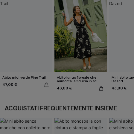
Abito midi verde Pine Trail
Abito lungo floreale che
Mini abito tu
aumenta la fiducia in se
Dazed
47,00 €
stessi
43,00 €
43,00 €
ACQUISTATI FREQUENTEMENTE INSIEME