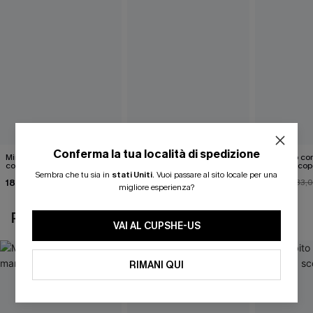
Conferma la tua località di spedizione
Mini abito senza maniche
Abito monospalla con
Mini abito con
con colletto nero
cintura e stampa a foglie
schiena scop
Sembra che tu sia in
stati Uniti
.
Vuoi passare al sito locale per una
18,90 €
26,90 €
26,00 €
33,
migliore esperienza?
POTREBBE INTERESSARTI ANCHE
VAI AL CUPSHE-US
RIMANI QUI