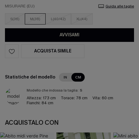
MISURARE (EU)
Guida alle taglie
S(36)
M(38)
L(40/42)
XL(44)
AVVISAMI
ACQUISTA SIMILE
Statistiche del modello
IN
CM
Modello che indossa la taglia:
S
Altezza:
173 cm
Torace:
78 cm
Vita:
60 cm
Fianchi:
84 cm
ACQUISTALO CON