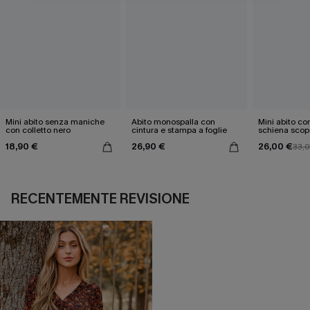
Mini abito senza maniche
Abito monospalla con
Mini abito con
con colletto nero
cintura e stampa a foglie
schiena scop
18,90 €
26,90 €
26,00 €
33,
RECENTEMENTE REVISIONE