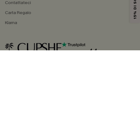
15% DI SCONTO
Contattateci
Carta Regalo
Klarna
4.4
SEGUICI SU
©2026 CUPSHE ITALIA
Informativa sulla privacy
|
Termini e condizioni
Gestione dei cookie