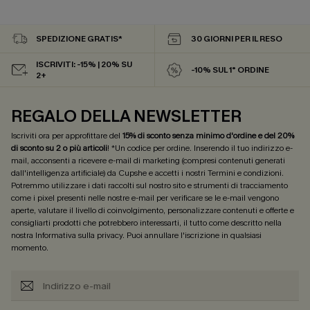
SPEDIZIONE GRATIS*
30 GIORNI PER IL RESO
ISCRIVITI: -15% | 20% SU
-10% SUL 1° ORDINE
2+
REGALO DELLA NEWSLETTER
Iscriviti ora per approfittare del
15% di sconto senza minimo d'ordine e del 20%
di sconto su 2 o più articoli
! *Un codice per ordine. Inserendo il tuo indirizzo e-
mail, acconsenti a ricevere e-mail di marketing (compresi contenuti generati
dall'intelligenza artificiale) da Cupshe e accetti i nostri
Termini e condizioni
.
Potremmo utilizzare i dati raccolti sul nostro sito e strumenti di tracciamento
come i pixel presenti nelle nostre e-mail per verificare se le e-mail vengono
aperte, valutare il livello di coinvolgimento, personalizzare contenuti e offerte e
consigliarti prodotti che potrebbero interessarti, il tutto come descritto nella
nostra
Informativa sulla privacy
. Puoi annullare l'iscrizione in qualsiasi
momento.