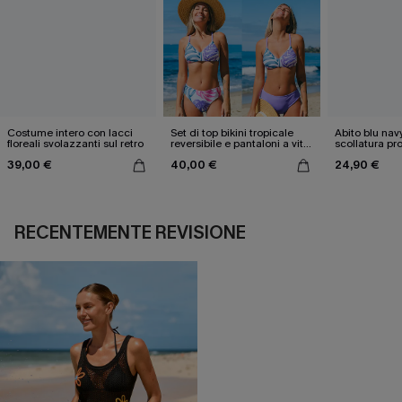
Costume intero con lacci
Set di top bikini tropicale
Abito blu nav
floreali svolazzanti sul retro
reversibile e pantaloni a vita
scollatura pr
media
cintura doppi
39,00 €
40,00 €
24,90 €
RECENTEMENTE REVISIONE