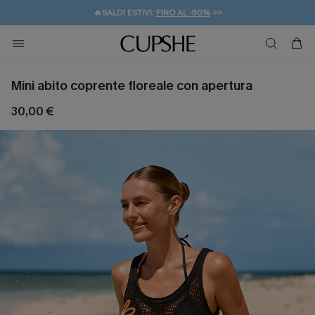
🔥SALDI ESTIVI:
FINO AL -50%
>>
💌REGALO PER I NUOVI: 20% DI SCONTO*
🚚SPEDIZIONE GRATUITA DA 49€
Mini abito coprente floreale con apertura
30,00 €