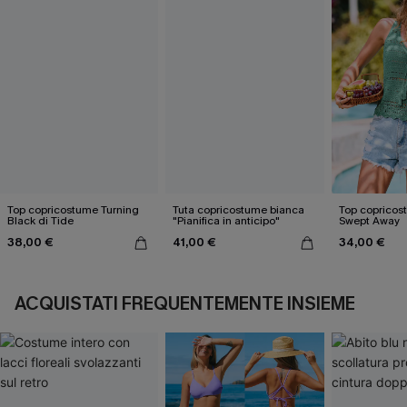
Top copricostume Turning
Tuta copricostume bianca
Top copricos
Black di Tide
"Pianifica in anticipo"
Swept Away
38,00 €
41,00 €
34,00 €
ACQUISTATI FREQUENTEMENTE INSIEME