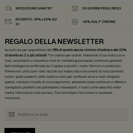
SPEDIZIONE GRATIS*
30 GIORNI PER IL RESO
ISCRIVITI: -15% | 20% SU
-10% SUL 1° ORDINE
2+
REGALO DELLA NEWSLETTER
Iscriviti ora per approfittare del
15% di sconto senza minimo d'ordine e del 20%
di sconto su 2 o più articoli
! *Un codice per ordine. Inserendo il tuo indirizzo e-
mail, acconsenti a ricevere e-mail di marketing (compresi contenuti generati
dall'intelligenza artificiale) da Cupshe e accetti i nostri
Termini e condizioni
.
Potremmo utilizzare i dati raccolti sul nostro sito e strumenti di tracciamento
come i pixel presenti nelle nostre e-mail per verificare se le e-mail vengono
aperte, valutare il livello di coinvolgimento, personalizzare contenuti e offerte e
consigliarti prodotti che potrebbero interessarti, il tutto come descritto nella
nostra
Informativa sulla privacy
. Puoi annullare l'iscrizione in qualsiasi
momento.