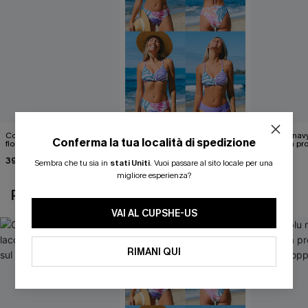
Costume intero con lacci
Set di top bikini tropicale
Abito blu nav
Conferma la tua località di spedizione
floreali svolazzanti sul retro
reversibile e pantaloni a vita
scollatura pr
media
cintura doppi
39,00 €
40,00 €
24,90 €
Sembra che tu sia in
stati Uniti
.
Vuoi passare al sito locale per una
migliore esperienza?
POTREBBE INTERESSARTI ANCHE
VAI AL CUPSHE-US
RIMANI QUI