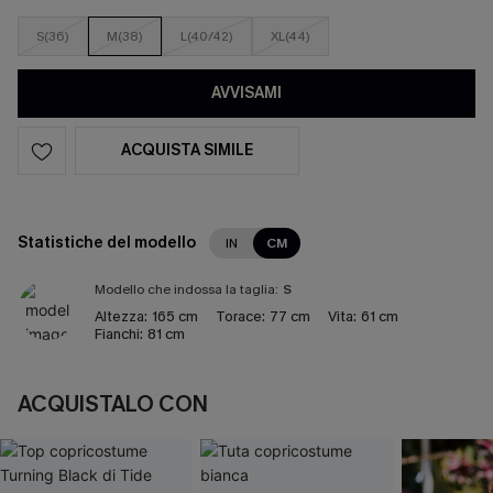
S(36)
M(38)
L(40/42)
XL(44)
AVVISAMI
ACQUISTA SIMILE
Statistiche del modello
IN
CM
Modello che indossa la taglia:
S
Altezza:
165 cm
Torace:
77 cm
Vita:
61 cm
Fianchi:
81 cm
ACQUISTALO CON