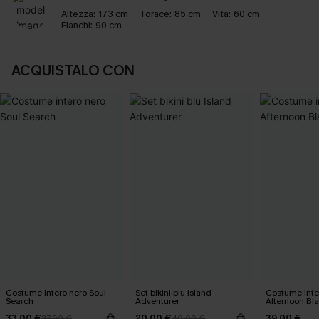
Altezza:
173 cm
Torace:
85 cm
Vita:
60 cm
Fianchi:
90 cm
ACQUISTALO CON
Costume intero nero Soul
Set bikini blu Island
Costume inte
Search
Adventurer
Afternoon Bl
33,00 €
20,00 €
39,00 €
37,00 €
40,00 €