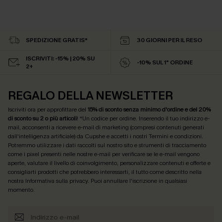
SPEDIZIONE GRATIS*
30 GIORNI PER IL RESO
ISCRIVITI: -15% | 20% SU
-10% SUL 1° ORDINE
2+
REGALO DELLA NEWSLETTER
Iscriviti ora per approfittare del
15% di sconto senza minimo d'ordine e del 20%
di sconto su 2 o più articoli
! *Un codice per ordine. Inserendo il tuo indirizzo e-
mail, acconsenti a ricevere e-mail di marketing (compresi contenuti generati
dall'intelligenza artificiale) da Cupshe e accetti i nostri
Termini e condizioni
.
Potremmo utilizzare i dati raccolti sul nostro sito e strumenti di tracciamento
come i pixel presenti nelle nostre e-mail per verificare se le e-mail vengono
aperte, valutare il livello di coinvolgimento, personalizzare contenuti e offerte e
consigliarti prodotti che potrebbero interessarti, il tutto come descritto nella
nostra
Informativa sulla privacy
. Puoi annullare l'iscrizione in qualsiasi
momento.