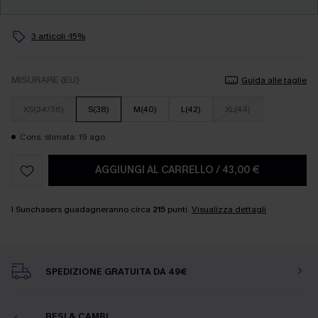
3 articoli -15%
MISURARE (EU)
Guida alle taglie
XS(34/36)
S(38)
M(40)
L(42)
XL(44)
Cons. stimata: 19 ago
AGGIUNGI AL CARRELLO
/
43,00 €
I Sunchasers guadagneranno circa
215
punti.
Visualizza dettagli
SPEDIZIONE GRATUITA DA 49€
RESI & CAMBI