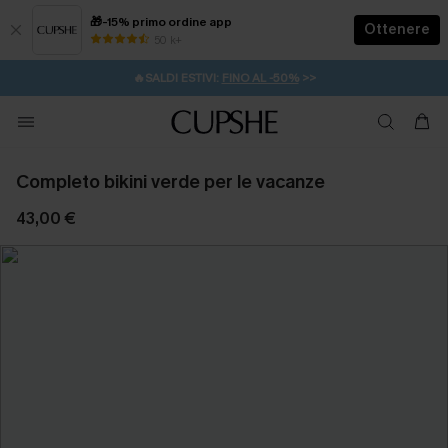
🎁-15% primo ordine app
Ottenere
50 k+
⚡️-15% SUGLI ESSENZIALI DA VACANZA |
ACQUISTA
🔥SALDI ESTIVI:
FINO AL -50%
>>
💌REGALO PER I NUOVI: 20% DI SCONTO*
🚚SPEDIZIONE GRATUITA DA 49€
Completo bikini verde per le vacanze
43,00 €