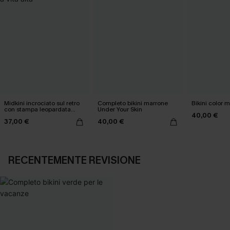
Midkini incrociato sul retro
Completo bikini marrone
Bikini color 
con stampa leopardata
Under Your Skin
40,00 €
classica e set a vita alta
37,00 €
40,00 €
RECENTEMENTE REVISIONE