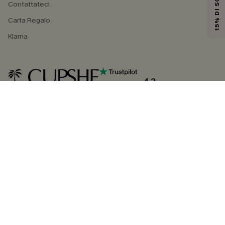
15% DI SCONTO
Contattateci
Carta Regalo
Klarna
4.3
SEGUICI SU
©2026 CUPSHE ITALIA
Informativa sulla privacy
|
Termini e condizioni
Gestione dei cookie