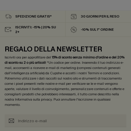
SPEDIZIONE GRATIS*
30 GIORNI PER IL RESO
ISCRIVITI: -15% | 20% SU
-10% SUL 1° ORDINE
2+
REGALO DELLA NEWSLETTER
Iscriviti ora per approfittare del
15% di sconto senza minimo d'ordine e del 20%
di sconto su 2 o più articoli
! *Un codice per ordine. Inserendo il tuo indirizzo e-
mail, acconsenti a ricevere e-mail di marketing (compresi contenuti generati
dall'intelligenza artificiale) da Cupshe e accetti i nostri
Termini e condizioni
.
Potremmo utilizzare i dati raccolti sul nostro sito e strumenti di tracciamento
come i pixel presenti nelle nostre e-mail per verificare se le e-mail vengono
aperte, valutare il livello di coinvolgimento, personalizzare contenuti e offerte e
consigliarti prodotti che potrebbero interessarti, il tutto come descritto nella
nostra
Informativa sulla privacy
. Puoi annullare l'iscrizione in qualsiasi
momento.