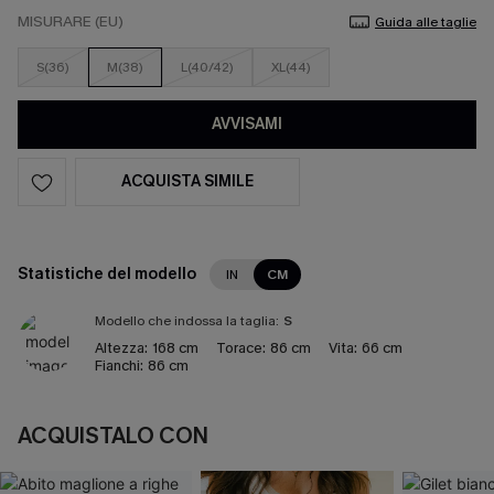
MISURARE (EU)
Guida alle taglie
S(36)
M(38)
L(40/42)
XL(44)
AVVISAMI
ACQUISTA SIMILE
Statistiche del modello
IN
CM
Modello che indossa la taglia:
S
Altezza:
168 cm
Torace:
86 cm
Vita:
66 cm
Fianchi:
86 cm
ACQUISTALO CON