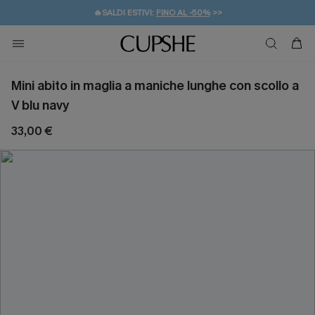
🔥SALDI ESTIVI:
FINO AL -50%
>>
💌REGALO PER I NUOVI: 20% DI SCONTO*
🚚SPEDIZIONE GRATUITA DA 49€
Mini abito in maglia a maniche lunghe con scollo a
V blu navy
33,00 €