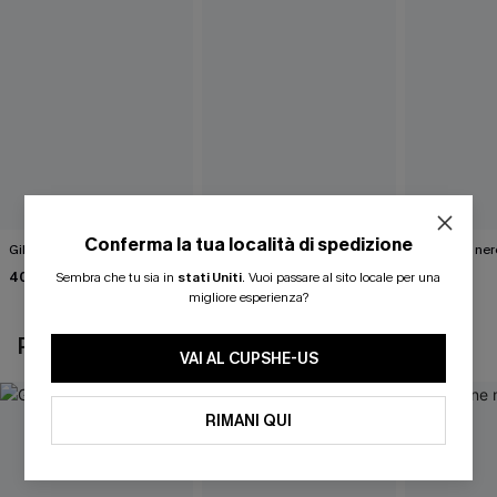
Conferma la tua località di spedizione
Gilet bianco Wrap It Up
Abito maglione marrone
Maglione ner
tinta unita
Road"
40,00 €
Sembra che tu sia in
stati Uniti
.
Vuoi passare al sito locale per una
46,00 €
40,00 €
migliore esperienza?
POTREBBE INTERESSARTI ANCHE
VAI AL CUPSHE-US
RIMANI QUI