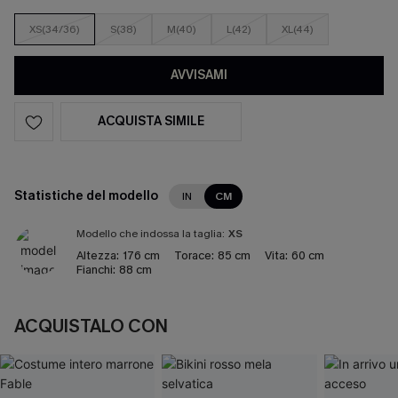
XS(34/36)
S(38)
M(40)
L(42)
XL(44)
AVVISAMI
ACQUISTA SIMILE
Statistiche del modello
IN
CM
Modello che indossa la taglia:
XS
Altezza:
176 cm
Torace:
85 cm
Vita:
60 cm
Fianchi:
88 cm
ACQUISTALO CON