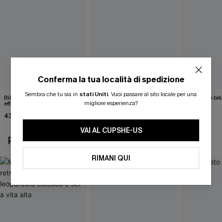
Conferma la tua località di spedizione
Sembra che tu sia in
stati Uniti
.
Vuoi passare al sito locale per una
Bikini con stampa floreale
Sfoggio di un bikini tropicale
Completo biki
migliore esperienza?
effetto vetrata
Paisley
27,00 €
39,00 €
43,00 €
40,00 €
VAI AL CUPSHE-US
POTREBBE INTERESSARTI ANCHE
RIMANI QUI