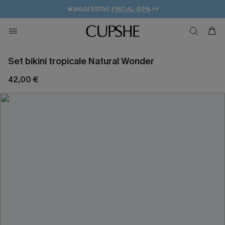
🔥SALDI ESTIVI:
FINO AL -50%
>>
💌REGALO PER I NUOVI: 20% DI SCONTO*
🚚SPEDIZIONE GRATUITA DA 49€
Set bikini tropicale Natural Wonder
42,00 €