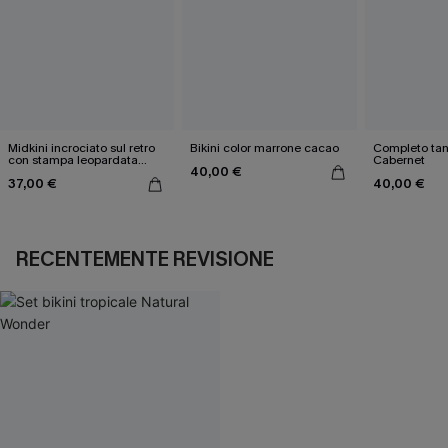
Midkini incrociato sul retro
Bikini color marrone cacao
Completo tan
con stampa leopardata
Cabernet
40,00 €
classica e set a vita alta
37,00 €
40,00 €
RECENTEMENTE REVISIONE