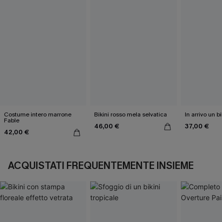
Costume intero marrone
Bikini rosso mela selvatica
In arrivo un b
Fable
46,00 €
37,00 €
42,00 €
ACQUISTATI FREQUENTEMENTE INSIEME