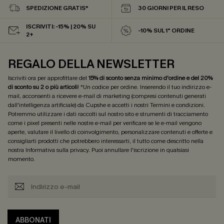
SPEDIZIONE GRATIS*
30 GIORNI PER IL RESO
ISCRIVITI: -15% | 20% SU
-10% SUL 1° ORDINE
2+
REGALO DELLA NEWSLETTER
Iscriviti ora per approfittare del
15% di sconto senza minimo d'ordine e del 20%
di sconto su 2 o più articoli
! *Un codice per ordine. Inserendo il tuo indirizzo e-
mail, acconsenti a ricevere e-mail di marketing (compresi contenuti generati
dall'intelligenza artificiale) da Cupshe e accetti i nostri
Termini e condizioni
.
Potremmo utilizzare i dati raccolti sul nostro sito e strumenti di tracciamento
come i pixel presenti nelle nostre e-mail per verificare se le e-mail vengono
aperte, valutare il livello di coinvolgimento, personalizzare contenuti e offerte e
consigliarti prodotti che potrebbero interessarti, il tutto come descritto nella
nostra
Informativa sulla privacy
. Puoi annullare l'iscrizione in qualsiasi
momento.
ABBONATI