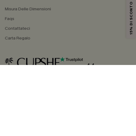
15% DI SCONTO
Misura Delle Dimensioni
Faqs
Contattateci
Carta Regalo
4.4
SEGUICI SU
©2026 CUPSHE ITALIA
Informativa sulla privacy
|
Termini e condizioni