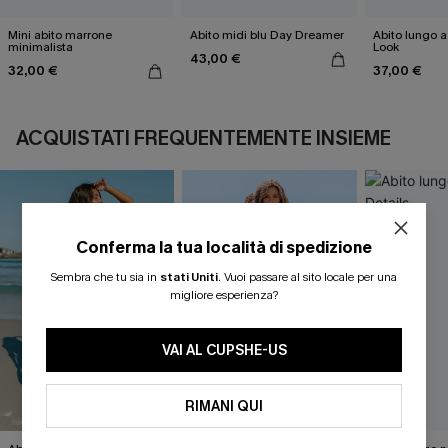
Mini abito marrone
Abito midi blu Day Dreamer
Abito lungo a
minimalista
Look
43,00 €
32,00 €
37,00 €
ACQUISTATI FREQUENTEMENTE INSIEME
Conferma la tua località di spedizione
Sembra che tu sia in
stati Uniti
.
Vuoi passare al sito locale per una
migliore esperienza?
VAI AL CUPSHE-US
RIMANI QUI