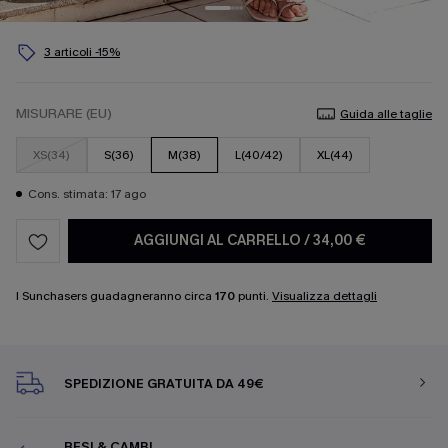
3 articoli -15%
MISURARE (EU)
Guida alle taglie
XS(34)
S(36)
M(38)
L(40/42)
XL(44)
Cons. stimata: 17 ago
AGGIUNGI AL CARRELLO
/
34,00 €
I Sunchasers guadagneranno circa
170
punti.
Visualizza dettagli
SPEDIZIONE GRATUITA DA 49€
RESI & CAMBI