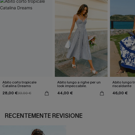
Abito corto tropicale
Abito lungo a righe per un
Abito lungo t
Catalina Dreams
look impeccabile.
riscaldante
28,00 €
44,00 €
46,00 €
33,00 €
RECENTEMENTE REVISIONE