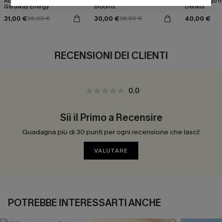
Abito midi decorato
Abito lungo floreale "Spring
Abito lungo ne
Getaway Energy
Blooms"
Details
31,00 €
30,00 €
40,00 €
36,00 €
38,00 €
RECENSIONI DEI CLIENTI
0.0
Sii il Primo a Recensire
Guadagna più di 30 punti per ogni recensione che lasci!
VALUTARE
POTREBBE INTERESSARTI ANCHE