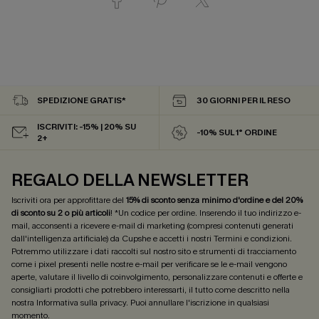
SPEDIZIONE GRATIS*
30 GIORNI PER IL RESO
ISCRIVITI: -15% | 20% SU
-10% SUL 1° ORDINE
2+
REGALO DELLA NEWSLETTER
Iscriviti ora per approfittare del
15% di sconto senza minimo d'ordine e del 20%
di sconto su 2 o più articoli
! *Un codice per ordine. Inserendo il tuo indirizzo e-
mail, acconsenti a ricevere e-mail di marketing (compresi contenuti generati
dall'intelligenza artificiale) da Cupshe e accetti i nostri
Termini e condizioni
.
Potremmo utilizzare i dati raccolti sul nostro sito e strumenti di tracciamento
come i pixel presenti nelle nostre e-mail per verificare se le e-mail vengono
aperte, valutare il livello di coinvolgimento, personalizzare contenuti e offerte e
consigliarti prodotti che potrebbero interessarti, il tutto come descritto nella
nostra
Informativa sulla privacy
. Puoi annullare l'iscrizione in qualsiasi
momento.