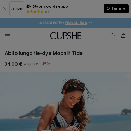
🎁-15% primo ordine app
Ottenere
50 k+
⚡️-15% SUGLI ESSENZIALI DA VACANZA |
ACQUISTA
🔥SALDI ESTIVI:
FINO AL -50%
>>
💌REGALO PER I NUOVI: 20% DI SCONTO*
🚚SPEDIZIONE GRATUITA DA 49€
Abito lungo tie-dye Moonlit Tide
34,00 €
40,00 €
-15%