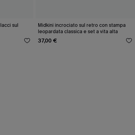
acci sul
Midkini incrociato sul retro con stampa
leopardata classica e set a vita alta
37,00 €