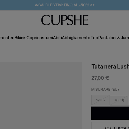
🔥SALDI ESTIVI:
FINO AL -50%
>>
💌REGALO PER I NUOVI: 20% DI SCONTO*
🚚SPEDIZIONE GRATUITA DA 49€
i interi
Bikinis
Copricostumi
Abiti
Abbigliamento
Top
Pantaloni & Jum
Tuta nera Lus
27,00 €
MISURARE (EU)
S(36)
M(38)
LISTA 