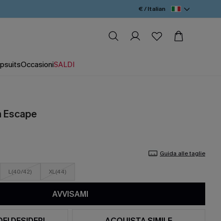
€ / Italian
psuits
Occasioni
SALDI
h Escape
Guida alle taglie
L(40/42)
XL(44)
AVVISAMI
DEI DESIDERI
ACQUISTA SIMILE