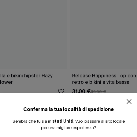
a e bikini hipster Hazy
Release Happiness Top con l
lower
retro e bikini a vita bassa
31,00 €
39,00 €
Conferma la tua località di spedizione
Sembra che tu sia in
stati Uniti
.
Vuoi passare al sito locale
CHE
per una migliore esperienza?