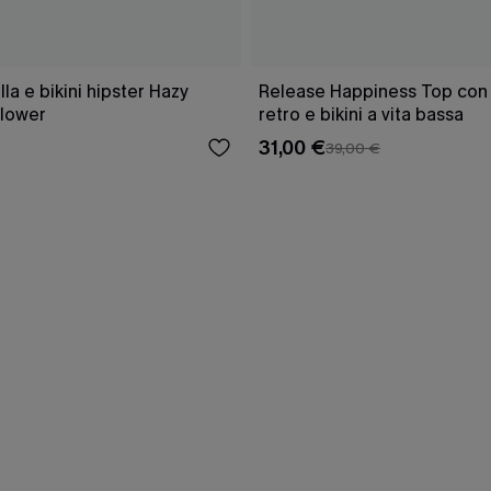
a e bikini hipster Hazy
Release Happiness Top con l
lower
retro e bikini a vita bassa
31,00 €
39,00 €