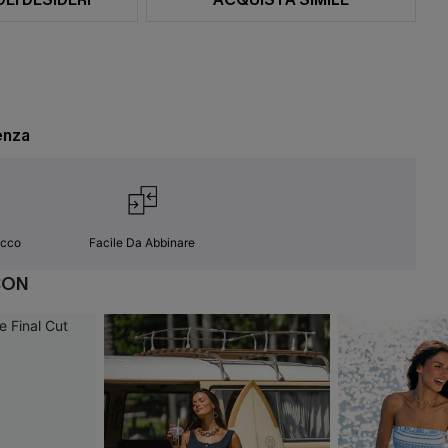
enza
occo
Facile Da Abbinare
CON