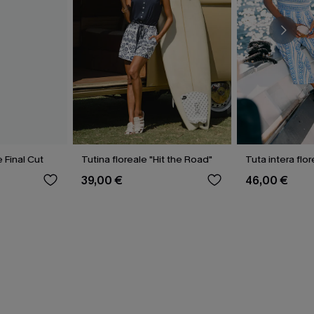
e Final Cut
Tutina floreale "Hit the Road"
Tuta intera flo
39,00 €
46,00 €