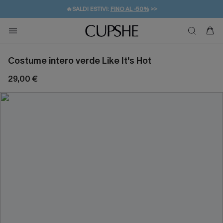
🔥SALDI ESTIVI:
FINO AL -50%
>>
💌REGALO PER I NUOVI: 20% DI SCONTO*
🚚SPEDIZIONE GRATUITA DA 49€
Costume intero verde Like It's Hot
29,00 €