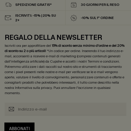
SPEDIZIONE GRATIS*
30 GIORNI PER IL RESO
ISCRIVITI: -15% | 20% SU
-10% SUL 1° ORDINE
2+
REGALO DELLA NEWSLETTER
Iscriviti ora per approfittare del
15% di sconto senza minimo d'ordine e del 20%
di sconto su 2 o più articoli
! *Un codice per ordine. Inserendo il tuo indirizzo e-
mail, acconsenti a ricevere e-mail di marketing (compresi contenuti generati
dall'intelligenza artificiale) da Cupshe e accetti i nostri
Termini e condizioni
.
Potremmo utilizzare i dati raccolti sul nostro sito e strumenti di tracciamento
come i pixel presenti nelle nostre e-mail per verificare se le e-mail vengono
aperte, valutare il livello di coinvolgimento, personalizzare contenuti e offerte e
consigliarti prodotti che potrebbero interessarti, il tutto come descritto nella
nostra
Informativa sulla privacy
. Puoi annullare l'iscrizione in qualsiasi
momento.
ABBONATI