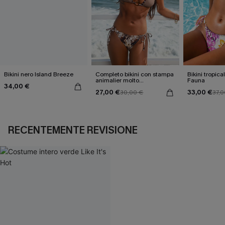
Bikini nero Island Breeze
Completo bikini con stampa
Bikini tropica
animalier molto
Fauna
34,00 €
accattivante
27,00 €
33,00 €
30,00 €
37,0
RECENTEMENTE REVISIONE