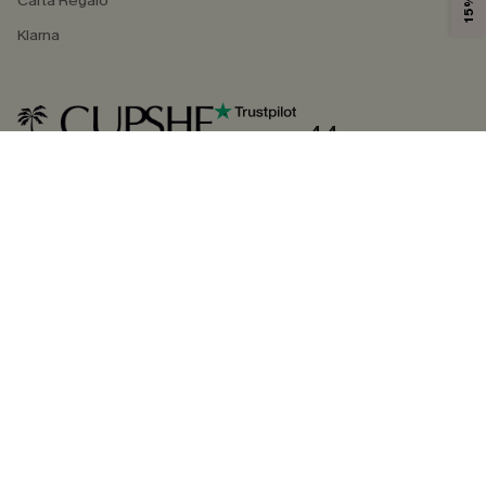
Carta Regalo
Klarna
4.4
SEGUICI SU
©2026 CUPSHE ITALIA
Informativa sulla privacy
|
Termini e condizioni
Gestione dei cookie