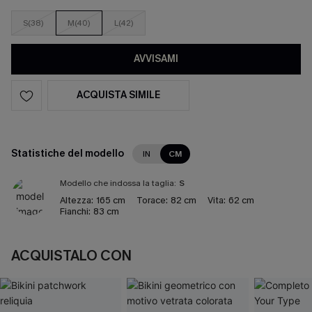
S(38)
M(40)
L(42)
AVVISAMI
ACQUISTA SIMILE
Statistiche del modello
IN
CM
Modello che indossa la taglia:
S
Altezza:
165 cm
Torace:
82 cm
Vita:
62 cm
Fianchi:
83 cm
ACQUISTALO CON