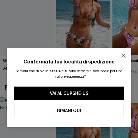
Bikini nero Island Breeze
Completo bikini con stampa
Bikini tropica
Conferma la tua località di spedizione
animalier molto
Fauna
34,00 €
accattivante
Sembra che tu sia in
stati Uniti
.
Vuoi passare al sito locale per una
27,00 €
33,00 €
30,00 €
37,0
migliore esperienza?
POTREBBE INTERESSARTI ANCHE
VAI AL CUPSHE-US
RIMANI QUI