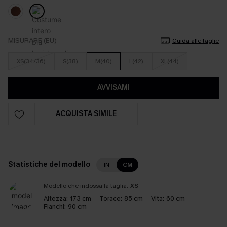
MISURARE (EU)
Guida alle taglie
XS(34/36)
S(38)
M(40)
L(42)
XL(44)
AVVISAMI
ACQUISTA SIMILE
Statistiche del modello
IN
CM
Modello che indossa la taglia:
XS
Altezza:
173 cm
Torace:
85 cm
Vita:
60 cm
Fianchi:
90 cm