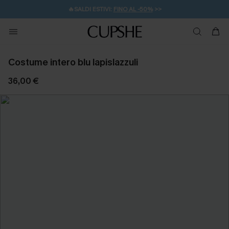
🔥SALDI ESTIVI:
FINO AL -50%
>>
💌REGALO PER I NUOVI: 20% DI SCONTO*
🚚SPEDIZIONE GRATUITA DA 49€
Costume intero blu lapislazzuli
36,00 €