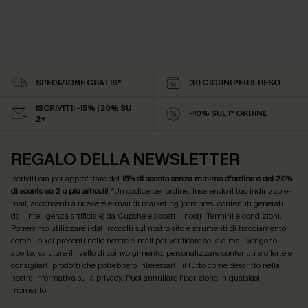
SPEDIZIONE GRATIS*
30 GIORNI PER IL RESO
ISCRIVITI: -15% | 20% SU
-10% SUL 1° ORDINE
2+
REGALO DELLA NEWSLETTER
Iscriviti ora per approfittare del
15% di sconto senza minimo d'ordine e del 20%
di sconto su 2 o più articoli
! *Un codice per ordine. Inserendo il tuo indirizzo e-
mail, acconsenti a ricevere e-mail di marketing (compresi contenuti generati
dall'intelligenza artificiale) da Cupshe e accetti i nostri
Termini e condizioni
.
Potremmo utilizzare i dati raccolti sul nostro sito e strumenti di tracciamento
come i pixel presenti nelle nostre e-mail per verificare se le e-mail vengono
aperte, valutare il livello di coinvolgimento, personalizzare contenuti e offerte e
consigliarti prodotti che potrebbero interessarti, il tutto come descritto nella
nostra
Informativa sulla privacy
. Puoi annullare l'iscrizione in qualsiasi
momento.