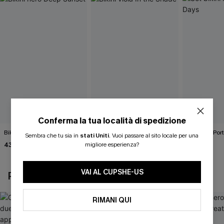
Conferma la tua località di spedizione
Bikini nero Deep Sunset
Bikini viola In the Shade
Set bikini Por
Sembra che tu sia in
stati Uniti
.
Vuoi passare al sito locale per una
43,00 €
43,00 €
43,00 €
migliore esperienza?
VAI AL CUPSHE-US
POTREBBE INTERESSARTI ANCHE
RIMANI QUI