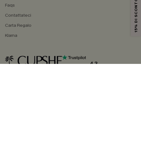
15% DI SCONTO
Faqs
Contattateci
Carta Regalo
Klarna
4.3
SEGUICI SU
©2026 CUPSHE ITALIA
Informativa sulla privacy
|
Termini e condizioni