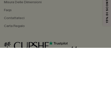
15% DI SCONTO
Misura Delle Dimensioni
Faqs
Contattateci
Carta Regalo
4.4
SEGUICI SU
©2026 CUPSHE ITALIA
Informativa sulla privacy
|
Termini e condizioni
Gestione dei cookie