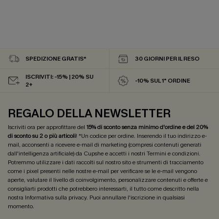
SPEDIZIONE GRATIS*
30 GIORNI PER IL RESO
ISCRIVITI: -15% | 20% SU
-10% SUL 1° ORDINE
2+
REGALO DELLA NEWSLETTER
Iscriviti ora per approfittare del
15% di sconto senza minimo d'ordine e del 20%
di sconto su 2 o più articoli
! *Un codice per ordine. Inserendo il tuo indirizzo e-
mail, acconsenti a ricevere e-mail di marketing (compresi contenuti generati
dall'intelligenza artificiale) da Cupshe e accetti i nostri
Termini e condizioni
.
Potremmo utilizzare i dati raccolti sul nostro sito e strumenti di tracciamento
come i pixel presenti nelle nostre e-mail per verificare se le e-mail vengono
aperte, valutare il livello di coinvolgimento, personalizzare contenuti e offerte e
consigliarti prodotti che potrebbero interessarti, il tutto come descritto nella
nostra
Informativa sulla privacy
. Puoi annullare l'iscrizione in qualsiasi
momento.