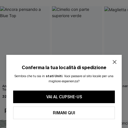
Conferma la tua località di spedizione
Sembra che tu sia in
stati Uniti
.
Vuoi passare al sito locale per una
migliore esperienza?
Ancora pensando a Blue
Cimelio con parte superiore
Maglietta ner
Top
verde
27,00 €
32,00 €
32,00 €
VAI AL CUPSHE-US
POTREBBE INTERESSARTI ANCHE
RIMANI QUI