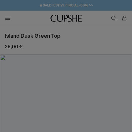
🔥SALDI ESTIVI:
FINO AL -50%
>>
💌REGALO PER I NUOVI: 20% DI SCONTO*
🚚SPEDIZIONE GRATUITA DA 49€
Island Dusk Green Top
28,00 €