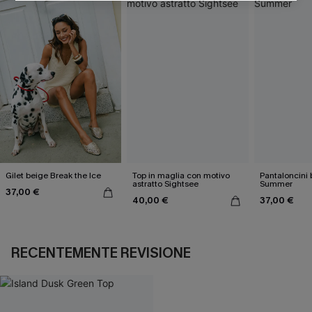
Gilet beige Break the Ice
Top in maglia con motivo
Pantaloncini 
astratto Sightsee
Summer
37,00 €
40,00 €
37,00 €
RECENTEMENTE REVISIONE