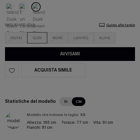
MISURARE (EU)
Guida alle taglie
XS(34)
S(36)
M(38)
L(40/42)
XL(44)
AVVISAMI
ACQUISTA SIMILE
Statistiche del modello
IN
CM
Modello che indossa la taglia:
XS
Altezza:
165 cm
Torace:
77 cm
Vita:
61 cm
Fianchi:
81 cm