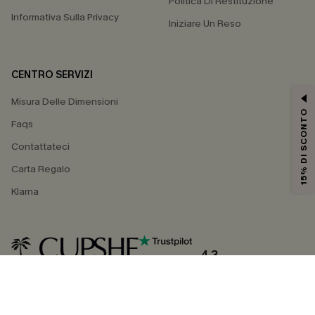
Politica Di Restituzione
Informativa Sulla Privacy
Iniziare Un Reso
CENTRO SERVIZI
Misura Delle Dimensioni
15% DI SCONTO
Faqs
Contattateci
Carta Regalo
Klarna
4.3
SEGUICI SU