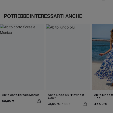
POTREBBE INTERESSARTI ANCHE
Abito corto floreale Monica
Abito lungo blu "Playing It
Abito lungo t
Cool"
Tide
50,00 €
31,00 €
46,00 €
36,00 €