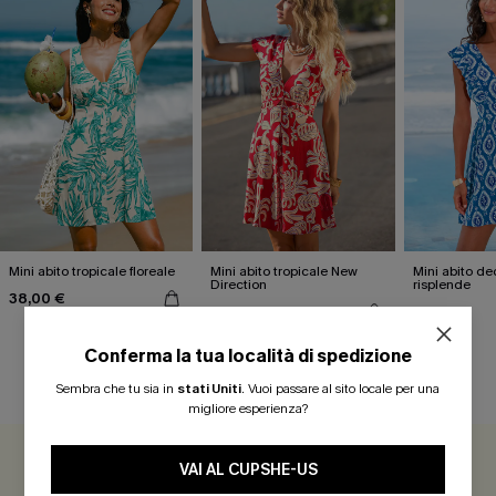
Mini abito tropicale floreale
Mini abito tropicale New
Mini abito de
Direction
risplende
38,00 €
38,00 €
36,00 €
Conferma la tua località di spedizione
Sembra che tu sia in
stati Uniti
.
Vuoi passare al sito locale per una
RECENSIONI DEI CLIENTI
migliore esperienza?
VAI AL CUPSHE-US
5.0
1 REVISIONE