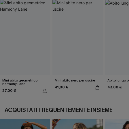
Mini abito geometrico
Mini abito nero per uscire
Abito lungo bl
Harmony Lane
41,00 €
43,00 €
37,00 €
ACQUISTATI FREQUENTEMENTE INSIEME