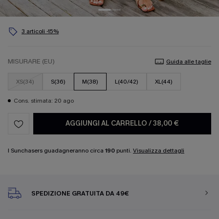
3 articoli -15%
MISURARE (EU)
Guida alle taglie
XS(34)
S(36)
M(38)
L(40/42)
XL(44)
Cons. stimata: 20 ago
AGGIUNGI AL CARRELLO
/
38,00 €
I Sunchasers guadagneranno circa
190
punti.
Visualizza dettagli
SPEDIZIONE GRATUITA DA 49€