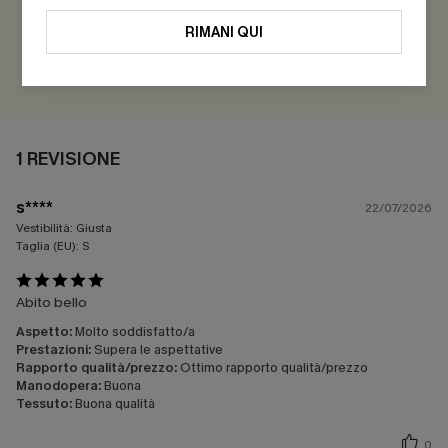
Guadagna più di 30 punti per ogni recensione che lasci!
RIMANI QUI
VALUTARE
1 REVISIONE
s****
22/07/2026
Vestibilità:
Giusta
Taglia (EU):
S
Abito bello
Aspetto:
Molto soddisfatto/a
Prestazioni:
Supera le aspettative
Rapporto qualità/prezzo:
Ottimo rapporto qualità/prezzo
Manodopera:
Buona
Tessuto:
Buona qualità
0