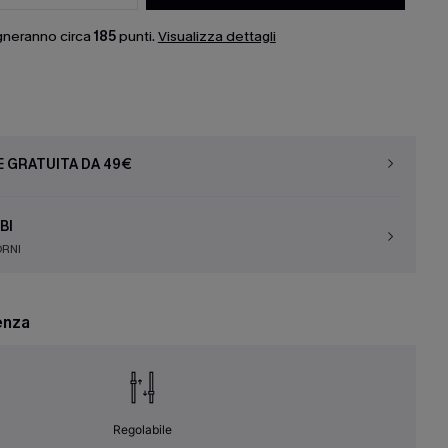
gneranno circa
185
punti.
Visualizza dettagli
E GRATUITA DA 49€
BI
ORNI
enza
Regolabile