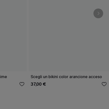
sime
Scegli un bikini color arancione acceso
37,00 €