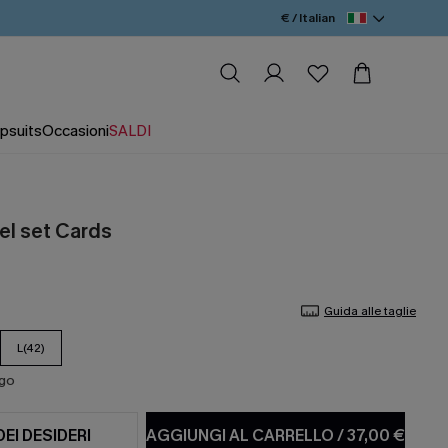
€ / Italian
psuits
Occasioni
SALDI
nel set Cards
Guida alle taglie
L(42)
ago
DEI DESIDERI
AGGIUNGI AL CARRELLO
/
37,00 €