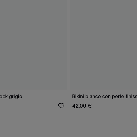
lock grigio
Bikini bianco con perle finis
42,00 €