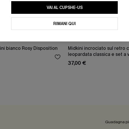
VAI AL CUPSHE-US
RIMANI QUI
ni bianco Rosy Disposition
Midkini incrociato sul retro
leopardata classica e set a v
37,00 €
Guadagna più