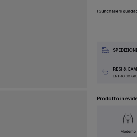
I Sunchasers guada
SPEDIZION
RESI & CAM
ENTRO 30 GI
Prodotto in evid
Moderno