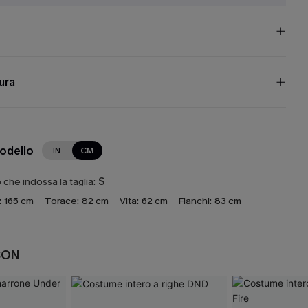
cura
modello
IN
CM
che indossa la taglia:
S
:
165 cm
Torace:
82 cm
Vita:
62 cm
Fianchi:
83 cm
CON