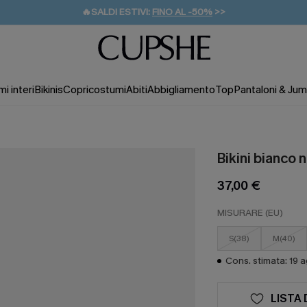
🔥SALDI ESTIVI:
FINO AL -50%
>>
💌REGALO PER I NUOVI: 20% DI SCONTO*
🚚SPEDIZIONE GRATUITA DA 49€
i interi
Bikinis
Copricostumi
Abiti
Abbigliamento
Top
Pantaloni & Jum
Bikini bianco 
37,00 €
MISURARE (EU)
S(38)
M(40)
Cons. stimata: 19 
LISTA 