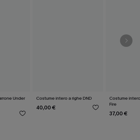
arrone Under
Costume intero a righe DND
Costume intero
Fire
40,00 €
37,00 €