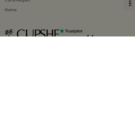
Carta Regalo
Klarna
4.4
SEGUICI SU
©2026 CUPSHE ITALIA
Informativa sulla privacy
|
Termini e condizioni
Gestione dei cookie