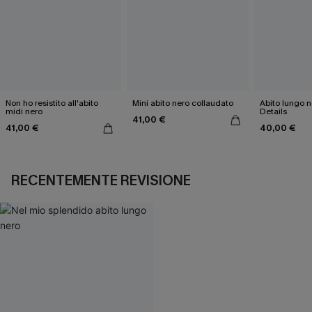
Non ho resistito all'abito
Mini abito nero collaudato
Abito lungo ne
midi nero
Details
41,00 €
41,00 €
40,00 €
RECENTEMENTE REVISIONE