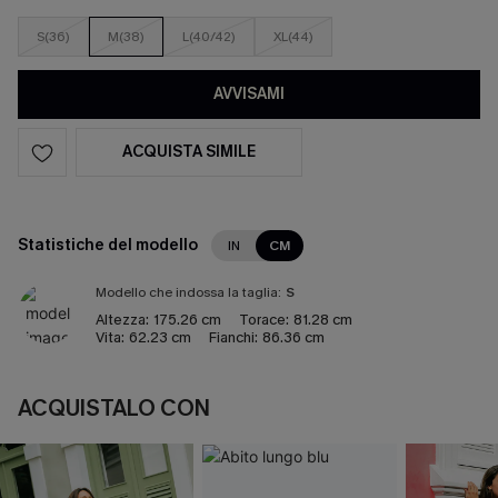
S(36)
M(38)
L(40/42)
XL(44)
AVVISAMI
ACQUISTA SIMILE
Statistiche del modello
IN
CM
Modello che indossa la taglia:
S
Altezza:
175.26 cm
Torace:
81.28 cm
Vita:
62.23 cm
Fianchi:
86.36 cm
ACQUISTALO CON