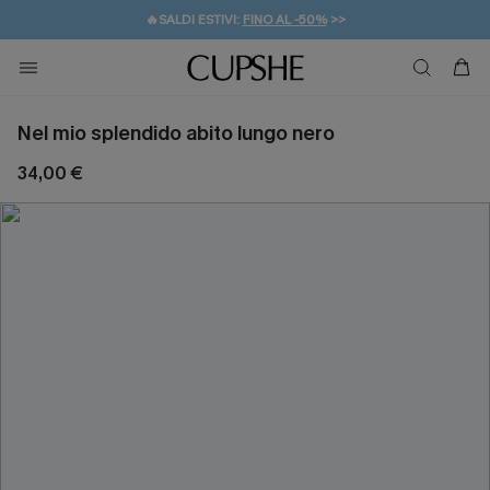
🔥SALDI ESTIVI:
FINO AL -50%
>>
💌REGALO PER I NUOVI: 20% DI SCONTO*
🚚SPEDIZIONE GRATUITA DA 49€
Nel mio splendido abito lungo nero
34,00 €