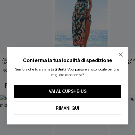
Abito lungo nero Little
Abito lungo floreale "Spring
Abito lungo 
Conferma la tua località di spedizione
Details
Blooms"
mozzafiato
Sembra che tu sia in
stati Uniti
.
Vuoi passare al sito locale per una
40,00 €
30,00 €
43,00 €
38,00 €
migliore esperienza?
POTREBBE INTERESSARTI ANCHE
VAI AL CUPSHE-US
RIMANI QUI