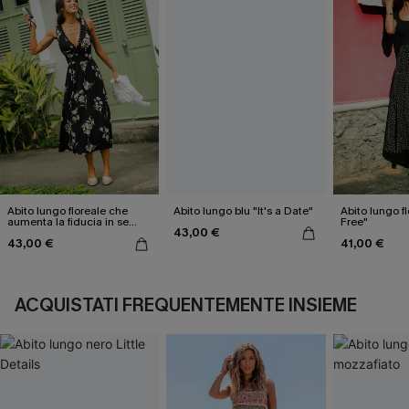
Abito lungo floreale che
Abito lungo blu "It's a Date"
Abito lungo f
aumenta la fiducia in se
Free"
43,00 €
stessi
43,00 €
41,00 €
ACQUISTATI FREQUENTEMENTE INSIEME