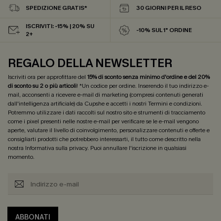
SPEDIZIONE GRATIS*
30 GIORNI PER IL RESO
ISCRIVITI: -15% | 20% SU
-10% SUL 1° ORDINE
2+
REGALO DELLA NEWSLETTER
Iscriviti ora per approfittare del
15% di sconto senza minimo d'ordine e del 20%
di sconto su 2 o più articoli
! *Un codice per ordine. Inserendo il tuo indirizzo e-
mail, acconsenti a ricevere e-mail di marketing (compresi contenuti generati
dall'intelligenza artificiale) da Cupshe e accetti i nostri
Termini e condizioni
.
Potremmo utilizzare i dati raccolti sul nostro sito e strumenti di tracciamento
come i pixel presenti nelle nostre e-mail per verificare se le e-mail vengono
aperte, valutare il livello di coinvolgimento, personalizzare contenuti e offerte e
consigliarti prodotti che potrebbero interessarti, il tutto come descritto nella
nostra
Informativa sulla privacy
. Puoi annullare l'iscrizione in qualsiasi
momento.
ABBONATI