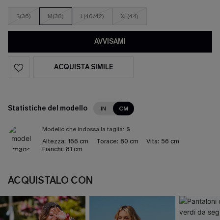
S(36)
M(38)
L(40/42)
XL(44)
AVVISAMI
ACQUISTA SIMILE
Statistiche del modello
IN
CM
Modello che indossa la taglia:
S
Altezza:
166 cm
Torace:
80 cm
Vita:
56 cm
Fianchi:
81 cm
ACQUISTALO CON