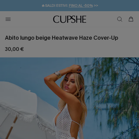
🔥SALDI ESTIVI:
FINO AL -50%
>>
💌REGALO PER I NUOVI: 20% DI SCONTO*
🚚SPEDIZIONE GRATUITA DA 49€
Abito lungo beige Heatwave Haze Cover-Up
30,00 €