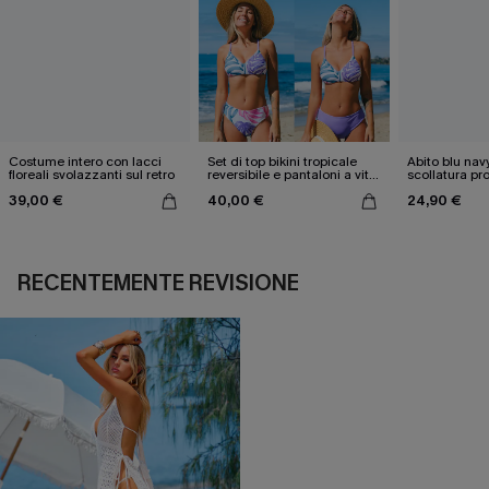
Costume intero con lacci
Set di top bikini tropicale
Abito blu nav
floreali svolazzanti sul retro
reversibile e pantaloni a vita
scollatura pr
media
cintura doppi
39,00 €
40,00 €
24,90 €
RECENTEMENTE REVISIONE