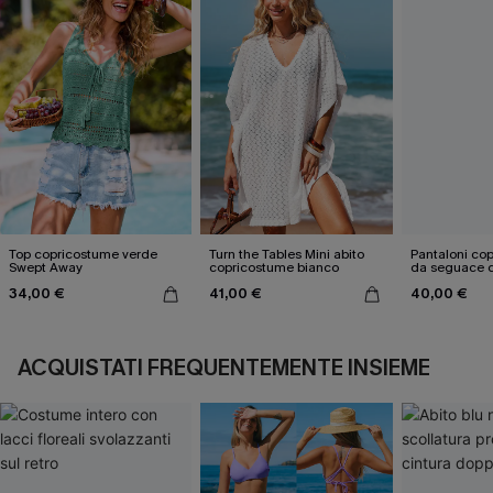
Top copricostume verde
Turn the Tables Mini abito
Pantaloni cop
Swept Away
copricostume bianco
da seguace d
34,00 €
41,00 €
40,00 €
ACQUISTATI FREQUENTEMENTE INSIEME