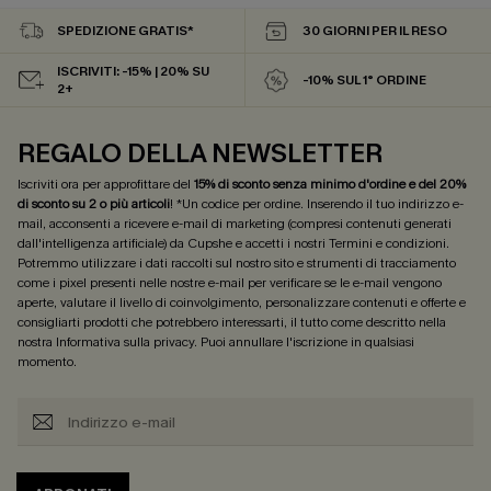
SPEDIZIONE GRATIS*
30 GIORNI PER IL RESO
ISCRIVITI: -15% | 20% SU
-10% SUL 1° ORDINE
2+
REGALO DELLA NEWSLETTER
Iscriviti ora per approfittare del
15% di sconto senza minimo d'ordine e del 20%
di sconto su 2 o più articoli
! *Un codice per ordine. Inserendo il tuo indirizzo e-
mail, acconsenti a ricevere e-mail di marketing (compresi contenuti generati
dall'intelligenza artificiale) da Cupshe e accetti i nostri
Termini e condizioni
.
Potremmo utilizzare i dati raccolti sul nostro sito e strumenti di tracciamento
come i pixel presenti nelle nostre e-mail per verificare se le e-mail vengono
aperte, valutare il livello di coinvolgimento, personalizzare contenuti e offerte e
consigliarti prodotti che potrebbero interessarti, il tutto come descritto nella
nostra
Informativa sulla privacy
. Puoi annullare l'iscrizione in qualsiasi
momento.