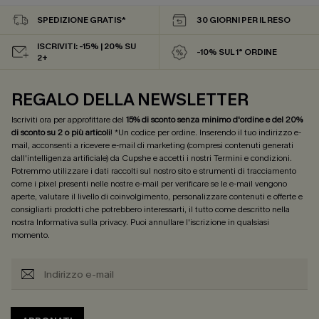
SPEDIZIONE GRATIS*
30 GIORNI PER IL RESO
ISCRIVITI: -15% | 20% SU
-10% SUL 1° ORDINE
2+
REGALO DELLA NEWSLETTER
Iscriviti ora per approfittare del
15% di sconto senza minimo d'ordine e del 20%
di sconto su 2 o più articoli
! *Un codice per ordine. Inserendo il tuo indirizzo e-
mail, acconsenti a ricevere e-mail di marketing (compresi contenuti generati
dall'intelligenza artificiale) da Cupshe e accetti i nostri
Termini e condizioni
.
Potremmo utilizzare i dati raccolti sul nostro sito e strumenti di tracciamento
come i pixel presenti nelle nostre e-mail per verificare se le e-mail vengono
aperte, valutare il livello di coinvolgimento, personalizzare contenuti e offerte e
consigliarti prodotti che potrebbero interessarti, il tutto come descritto nella
nostra
Informativa sulla privacy
. Puoi annullare l'iscrizione in qualsiasi
momento.