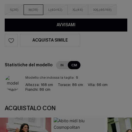
S(36)
M(38)
L(40/42)
XL(44)
XXL(46/48)
AVVISAMI
ACQUISTA SIMILE
Statistiche del modello
IN
CM
Modello che indossa la taglia:
S
Altezza:
168 cm
Torace:
86 cm
Vita:
66 cm
Fianchi:
86 cm
ACQUISTALO CON