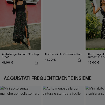
Abito lungo floreale "Feeling
Abito midi blu Cosmopolitan
Abito lungo f
Free"
aumenta la fi
41,00 €
stessi
41,00 €
43,00 €
ACQUISTATI FREQUENTEMENTE INSIEME