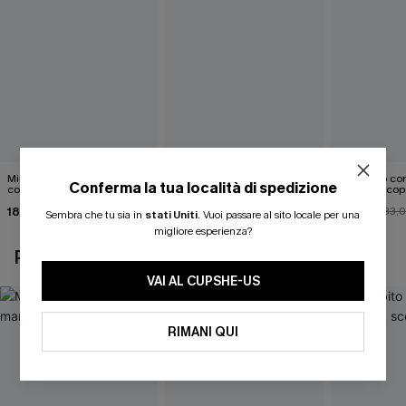
Mini abito senza maniche
Abito monospalla con
Mini abito con
Conferma la tua località di spedizione
con colletto nero
cintura e stampa a foglie
schiena scop
18,90 €
26,90 €
26,00 €
33,
Sembra che tu sia in
stati Uniti
.
Vuoi passare al sito locale per una
migliore esperienza?
POTREBBE INTERESSARTI ANCHE
VAI AL CUPSHE-US
RIMANI QUI