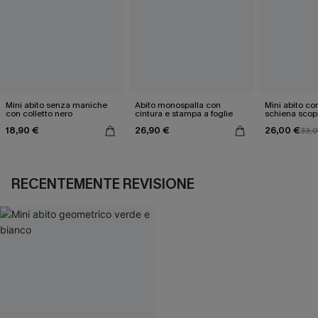
Mini abito senza maniche
Abito monospalla con
Mini abito con
con colletto nero
cintura e stampa a foglie
schiena scop
18,90 €
26,90 €
26,00 €
33,
RECENTEMENTE REVISIONE