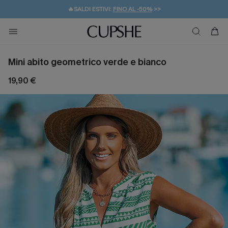
🔥SALDI ESTIVI:
FINO AL -50%
>>
💌REGALO PER I NUOVI: 20% DI SCONTO*
🚚SPEDIZIONE GRATUITA DA 49€
Mini abito geometrico verde e bianco
19,90 €