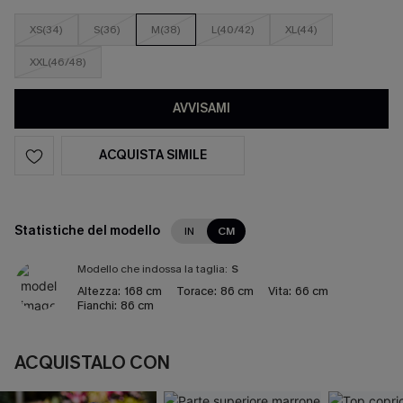
XS(34)
S(36)
M(38)
L(40/42)
XL(44)
XXL(46/48)
AVVISAMI
ACQUISTA SIMILE
Statistiche del modello
IN
CM
Modello che indossa la taglia:
S
Altezza:
168 cm
Torace:
86 cm
Vita:
66 cm
Fianchi:
86 cm
ACQUISTALO CON