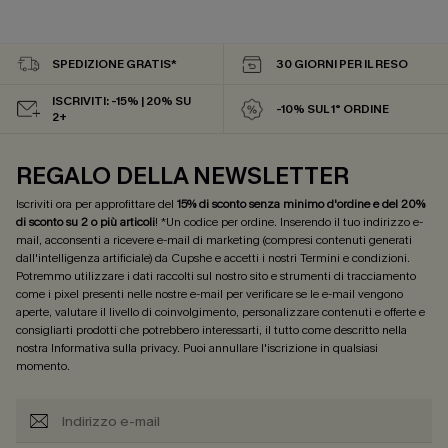
SPEDIZIONE GRATIS*
30 GIORNI PER IL RESO
ISCRIVITI: -15% | 20% SU
-10% SUL 1° ORDINE
2+
REGALO DELLA NEWSLETTER
Iscriviti ora per approfittare del
15% di sconto senza minimo d'ordine e del 20%
di sconto su 2 o più articoli
! *Un codice per ordine. Inserendo il tuo indirizzo e-
mail, acconsenti a ricevere e-mail di marketing (compresi contenuti generati
dall'intelligenza artificiale) da Cupshe e accetti i nostri
Termini e condizioni
.
Potremmo utilizzare i dati raccolti sul nostro sito e strumenti di tracciamento
come i pixel presenti nelle nostre e-mail per verificare se le e-mail vengono
aperte, valutare il livello di coinvolgimento, personalizzare contenuti e offerte e
consigliarti prodotti che potrebbero interessarti, il tutto come descritto nella
nostra
Informativa sulla privacy
. Puoi annullare l'iscrizione in qualsiasi
momento.