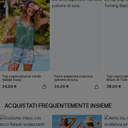
Top copricostume verde
Parte superiore marrone
Top copricos
Swept Away
polvere di luna
Black di Tide
34,00 €
34,00 €
38,00 €
ACQUISTATI FREQUENTEMENTE INSIEME