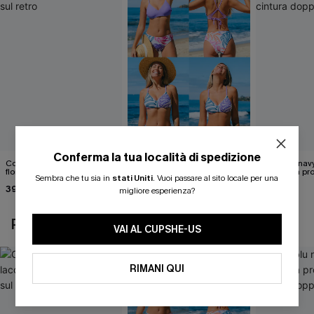
Conferma la tua località di spedizione
Costume intero con lacci
Set di top bikini tropicale
Abito blu nav
floreali svolazzanti sul retro
reversibile e pantaloni a vita
scollatura pr
Sembra che tu sia in
stati Uniti
.
Vuoi passare al sito locale per una
media
cintura doppi
39,00 €
40,00 €
24,90 €
migliore esperienza?
POTREBBE INTERESSARTI ANCHE
VAI AL CUPSHE-US
RIMANI QUI