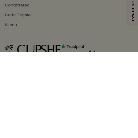
15% DI SCONTO
Contattateci
Carta Regalo
Klarna
4.4
SEGUICI SU
©2026 CUPSHE ITALIA
Informativa sulla privacy
|
Termini e condizioni
Gestione dei cookie