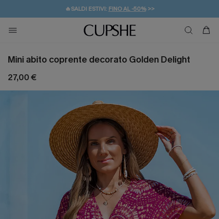
🔥SALDI ESTIVI:
FINO AL -50%
>>
💌REGALO PER I NUOVI: 20% DI SCONTO*
🚚SPEDIZIONE GRATUITA DA 49€
Mini abito coprente decorato Golden Delight
27,00 €