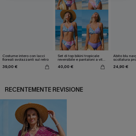
Costume intero con lacci
Set di top bikini tropicale
Abito blu nav
floreali svolazzanti sul retro
reversibile e pantaloni a vita
scollatura pr
media
cintura doppi
39,00 €
40,00 €
24,90 €
RECENTEMENTE REVISIONE