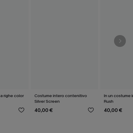
 a righe color
Costume intero contenitivo
In un costume i
Silver Screen
Rush
40,00 €
40,00 €