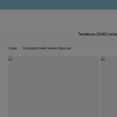
Tendenze 2026
Costum
Casa
Completo bikini verde Glances