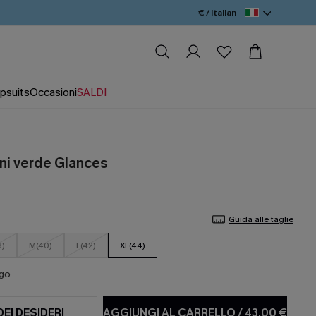
€ / Italian
psuits
Occasioni
SALDI
ni verde Glances
Guida alle taglie
8)
M(40)
L(42)
XL(44)
ago
DEI DESIDERI
AGGIUNGI AL CARRELLO
/
43,00 €