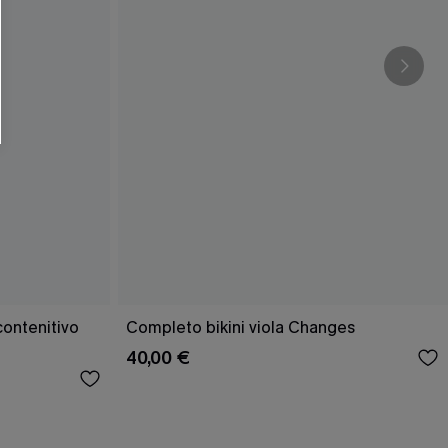
O SCONT
ere e-mail di marketing (compresi contenuti
ti i nostri
Termini e condizioni
. Potremmo
 di tracciamento come i pixel presenti nelle
rte, valutare il livello di coinvolgimento,
dotti che potrebbero interessarti, il tutto
y
. Puoi annullare l'iscrizione in qualsiasi
contenitivo
Completo bikini viola Changes
40,00 €