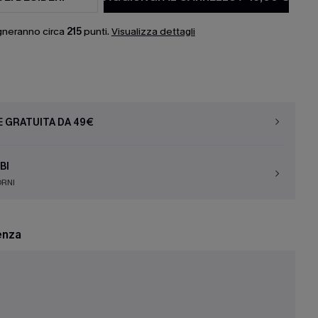
gneranno circa
215
punti.
Visualizza dettagli
E GRATUITA DA 49€
BI
ORNI
enza
e