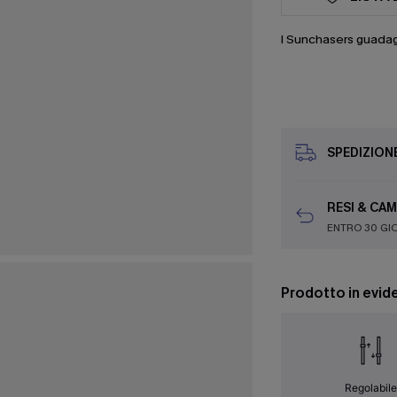
I Sunchasers guada
SPEDIZION
RESI & CAM
ENTRO 30 GI
Prodotto in evid
Regolabil