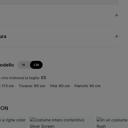
cura
modello
IN
CM
che indossa la taglia:
XS
:
173 cm
Torace:
85 cm
Vita:
60 cm
Fianchi:
90 cm
CON