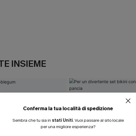
E INSIEME
ISCRIVITI PE
15% DI SCONTO SENZA
20% DI SCONTO SU 2 
Conferma la tua località di spedizione
Sembra che tu sia in
stati Uniti
.
Vuoi passare al sito locale
per una migliore esperienza?