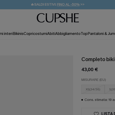
🔥SALDI ESTIVI:
FINO AL -50%
>>
💌REGALO PER I NUOVI: 20% DI SCONTO*
🚚SPEDIZIONE GRATUITA DA 49€
i interi
Bikinis
Copricostumi
Abiti
Abbigliamento
Top
Pantaloni & Jum
Completo biki
43,00 €
MISURARE (EU)
XS(34/36)
S(3
Cons. stimata: 19 
LISTA 