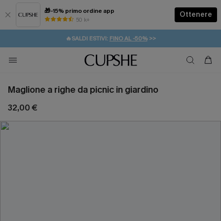
🎁-15% primo ordine app
Ottenere
50 k+
⚡️-15% SUGLI ESSENZIALI DA VACANZA |
ACQUISTA
🔥SALDI ESTIVI:
FINO AL -50%
>>
💌REGALO PER I NUOVI: 20% DI SCONTO*
🚚SPEDIZIONE GRATUITA DA 49€
Maglione a righe da picnic in giardino
32,00 €