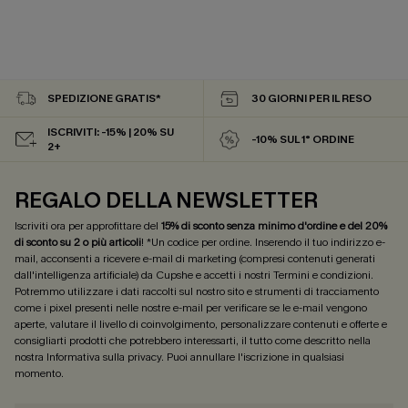
SPEDIZIONE GRATIS*
30 GIORNI PER IL RESO
ISCRIVITI: -15% | 20% SU
-10% SUL 1° ORDINE
2+
REGALO DELLA NEWSLETTER
Iscriviti ora per approfittare del
15% di sconto senza minimo d'ordine e del 20%
di sconto su 2 o più articoli
! *Un codice per ordine. Inserendo il tuo indirizzo e-
mail, acconsenti a ricevere e-mail di marketing (compresi contenuti generati
dall'intelligenza artificiale) da Cupshe e accetti i nostri
Termini e condizioni
.
Potremmo utilizzare i dati raccolti sul nostro sito e strumenti di tracciamento
come i pixel presenti nelle nostre e-mail per verificare se le e-mail vengono
aperte, valutare il livello di coinvolgimento, personalizzare contenuti e offerte e
consigliarti prodotti che potrebbero interessarti, il tutto come descritto nella
nostra
Informativa sulla privacy
. Puoi annullare l'iscrizione in qualsiasi
momento.