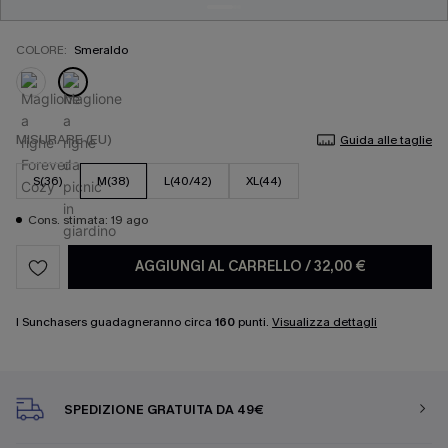
COLORE:
Smeraldo
MISURARE (EU)
Guida alle taglie
S(36)
M(38)
L(40/42)
XL(44)
Cons. stimata: 19 ago
AGGIUNGI AL CARRELLO
/
32,00 €
I Sunchasers guadagneranno circa
160
punti.
Visualizza dettagli
SPEDIZIONE GRATUITA DA 49€