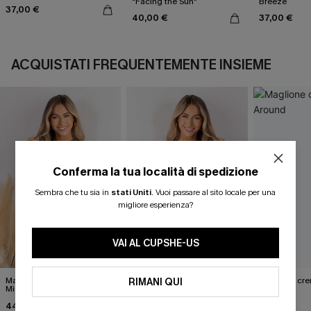
"Facing the Sun"
Breeze
37,00 €
40,00 €
37,00 €
ACQUISTATI FREQUENTEMENTE INSIEME
Conferma la tua località di spedizione
Sembra che tu sia in
stati Uniti
.
Vuoi passare al sito locale per una
migliore esperienza?
VAI AL CUPSHE-US
Maglione verde High &
Crossed Paths Grey Top
Maglione cre
RIMANI QUI
Mighty
Around
41,00 €
44,00 €
44,00 €