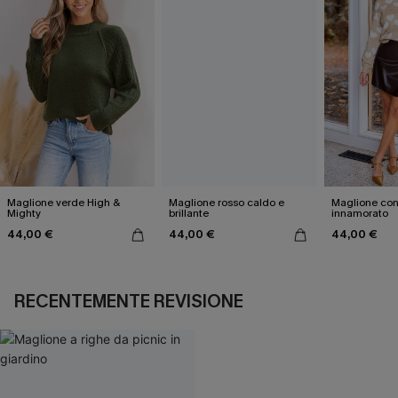
Maglione verde High &
Maglione rosso caldo e
Maglione con
Mighty
brillante
innamorato
44,00 €
44,00 €
44,00 €
RECENTEMENTE REVISIONE