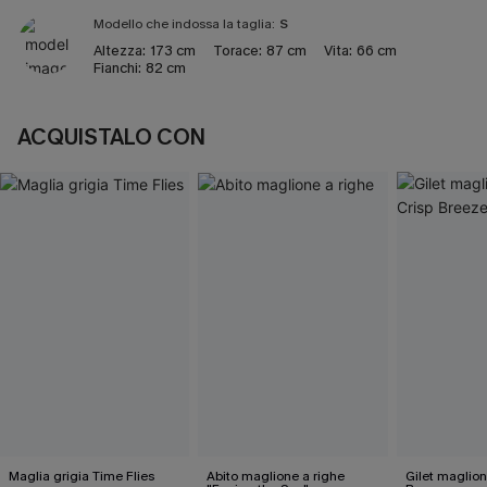
Modello che indossa la taglia:
S
Altezza:
173 cm
Torace:
87 cm
Vita:
66 cm
Fianchi:
82 cm
ACQUISTALO CON
Maglia grigia Time Flies
Abito maglione a righe
Gilet maglion