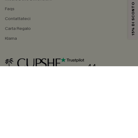
15% DI SCONTO
Faqs
Contattateci
Carta Regalo
Klarna
4.4
SEGUICI SU
©2026 CUPSHE ITALIA
Informativa sulla privacy
|
Termini e condizioni