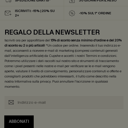
SPEDIZIONE GRATIS*
30 GIORNI PER IL RESO
ISCRIVITI: -15% | 20% SU
-10% SUL 1° ORDINE
2+
REGALO DELLA NEWSLETTER
Iscriviti ora per approfittare del
15% di sconto senza minimo d'ordine e del 20%
di sconto su 2 o più articoli
! *Un codice per ordine. Inserendo il tuo indirizzo e-
mail, acconsenti a ricevere e-mail di marketing (compresi contenuti generati
dall'intelligenza artificiale) da Cupshe e accetti i nostri
Termini e condizioni
.
Potremmo utilizzare i dati raccolti sul nostro sito e strumenti di tracciamento
come i pixel presenti nelle nostre e-mail per verificare se le e-mail vengono
aperte, valutare il livello di coinvolgimento, personalizzare contenuti e offerte e
consigliarti prodotti che potrebbero interessarti, il tutto come descritto nella
nostra
Informativa sulla privacy
. Puoi annullare l'iscrizione in qualsiasi
momento.
ABBONATI