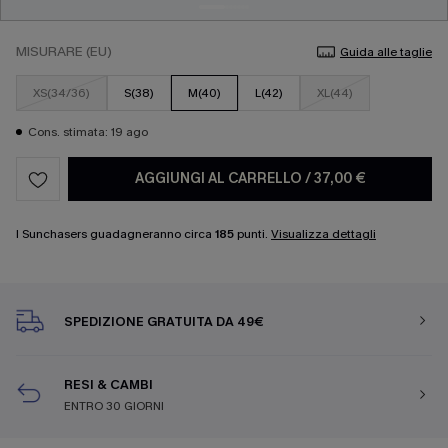
MISURARE (EU)
Guida alle taglie
XS(34/36)
S(38)
M(40)
L(42)
XL(44)
Cons. stimata: 19 ago
AGGIUNGI AL CARRELLO
/
37,00 €
I Sunchasers guadagneranno circa
185
punti.
Visualizza dettagli
SPEDIZIONE GRATUITA DA 49€
RESI & CAMBI
ENTRO 30 GIORNI