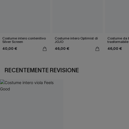
Costume intero contenitivo
Costume intero Optimist di
Costume da b
Silver Screen
JOJO
trasformabile
40,00 €
46,00 €
46,00 €
RECENTEMENTE REVISIONE