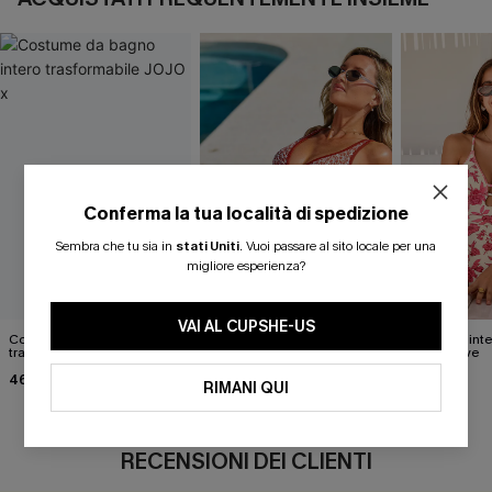
Conferma la tua località di spedizione
Sembra che tu sia in
stati Uniti
.
Vuoi passare al sito locale per una
migliore esperienza?
VAI AL CUPSHE-US
Costume da bagno intero
Costume intero decorato
Costume inter
trasformabile JOJO x
"Guilty Pleasure"
of Self-Love
46,00 €
36,00 €
42,00 €
40,00 €
RIMANI QUI
RECENSIONI DEI CLIENTI