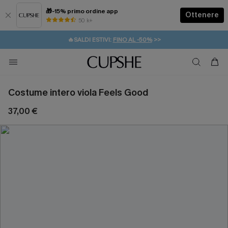
🎁-15% primo ordine app
Ottenere
50 k+
⚡️-15% SUGLI ESSENZIALI DA VACANZA |
ACQUISTA
🔥SALDI ESTIVI:
FINO AL -50%
>>
💌REGALO PER I NUOVI: 20% DI SCONTO*
🚚SPEDIZIONE GRATUITA DA 49€
Costume intero viola Feels Good
37,00 €