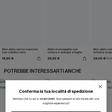
Mini abito senza maniche
Abito monospalla con
Mini abito con
con colletto nero
cintura e stampa a foglie
schiena scop
18,90 €
26,90 €
26,00 €
33,
POTREBBE INTERESSARTI ANCHE
Conferma la tua località di spedizione
ISCRIVITI PER OTTENERE
Sembra che tu sia in
stati Uniti
.
Vuoi passare al sito locale per una
migliore esperienza?
15% DI SCONTO SENZA MINIMO D'ORDINE