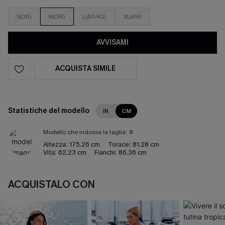
S(36)
M(38)
L(40/42)
XL(44)
AVVISAMI
ACQUISTA SIMILE
Statistiche del modello
IN
CM
Modello che indossa la taglia:
S
Altezza:
175.26 cm
Torace:
81.28 cm
Vita:
62.23 cm
Fianchi:
86.36 cm
ACQUISTALO CON