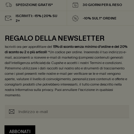
SPEDIZIONE GRATIS*
30 GIORNI PER IL RESO
ISCRIVITI: -15% | 20% SU
-10% SUL 1° ORDINE
2+
REGALO DELLA NEWSLETTER
Iscriviti ora per approfittare del
15% di sconto senza minimo d'ordine e del 20%
di sconto su 2 o più articoli
! *Un codice per ordine. Inserendo il tuo indirizzo e-
mail, acconsenti a ricevere e-mail di marketing (compresi contenuti generati
dall'intelligenza artificiale) da Cupshe e accetti i nostri
Termini e condizioni
.
Potremmo utilizzare i dati raccolti sul nostro sito e strumenti di tracciamento
come i pixel presenti nelle nostre e-mail per verificare se le e-mail vengono
aperte, valutare il livello di coinvolgimento, personalizzare contenuti e offerte e
consigliarti prodotti che potrebbero interessarti, il tutto come descritto nella
nostra
Informativa sulla privacy
. Puoi annullare l'iscrizione in qualsiasi
momento.
ABBONATI