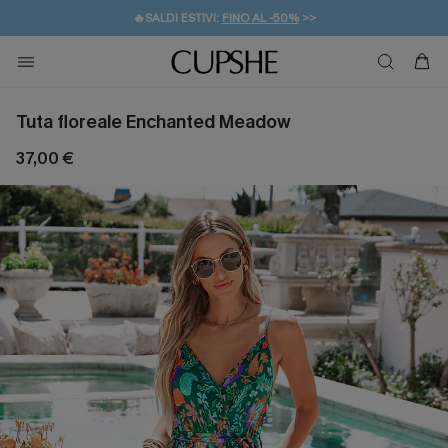
🔥SALDI ESTIVI:
FINO AL -50%
>>
💌REGALO PER I NUOVI: 20% DI SCONTO*
🚚SPEDIZIONE GRATUITA DA 49€
Tuta floreale Enchanted Meadow
37,00 €