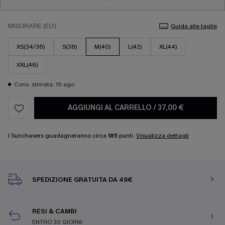
MISURARE (EU)
Guida alle taglie
XS(34/36)
S(38)
M(40)
L(42)
XL(44)
XXL(46)
Cons. stimata: 19 ago
AGGIUNGI AL CARRELLO
/
37,00 €
I Sunchasers guadagneranno circa
185
punti.
Visualizza dettagli
SPEDIZIONE GRATUITA DA 49€
RESI & CAMBI
ENTRO 30 GIORNI