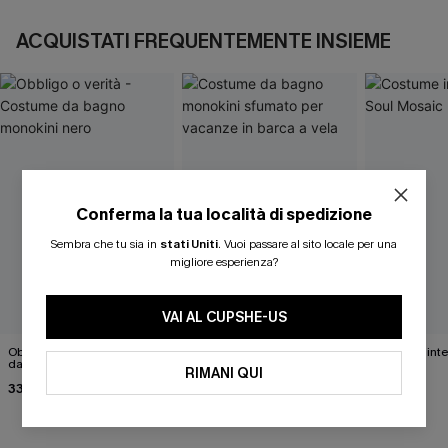
ACQUISTATI FREQUENTEMENTE INSIEME
Conferma la tua località di spedizione
Sembra che tu sia in
stati Uniti
.
Vuoi passare al sito locale per una
migliore esperienza?
VAI AL CUPSHE-US
Obbligo o verità - Costume
Costume da bagno
Costume inte
da bagno monokini nero
monokini sfumato per
Mosaic
RIMANI QUI
vacanze in barca a vela
33,00 €
41,00 €
39,00 €
37,00 €
46,00 €