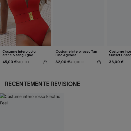
Costume intero color
Costume intero rosso Tan
Costume inte
arancio sanguigno
Line Agenda
Sunset Chase
45,00 €
32,00 €
36,00 €
50,00 €
40,00 €
RECENTEMENTE REVISIONE