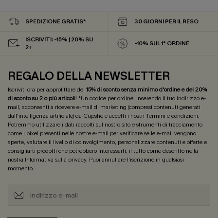
SPEDIZIONE GRATIS*
30 GIORNI PER IL RESO
ISCRIVITI: -15% | 20% SU
-10% SUL 1° ORDINE
2+
REGALO DELLA NEWSLETTER
Iscriviti ora per approfittare del
15% di sconto senza minimo d'ordine e del 20%
di sconto su 2 o più articoli
! *Un codice per ordine. Inserendo il tuo indirizzo e-
mail, acconsenti a ricevere e-mail di marketing (compresi contenuti generati
dall'intelligenza artificiale) da Cupshe e accetti i nostri
Termini e condizioni
.
Potremmo utilizzare i dati raccolti sul nostro sito e strumenti di tracciamento
come i pixel presenti nelle nostre e-mail per verificare se le e-mail vengono
aperte, valutare il livello di coinvolgimento, personalizzare contenuti e offerte e
consigliarti prodotti che potrebbero interessarti, il tutto come descritto nella
nostra
Informativa sulla privacy
. Puoi annullare l'iscrizione in qualsiasi
momento.