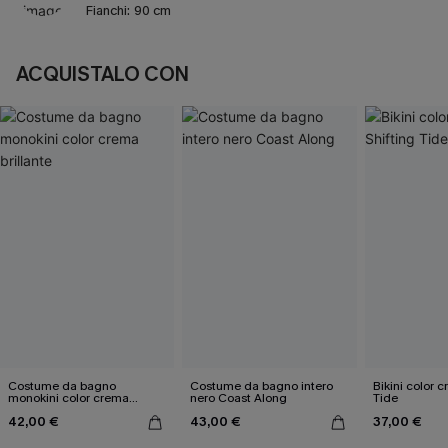
Fianchi:
90 cm
ACQUISTALO CON
Costume da bagno
Costume da bagno intero
Bikini color c
monokini color crema
nero Coast Along
Tide
brillante
42,00 €
43,00 €
37,00 €