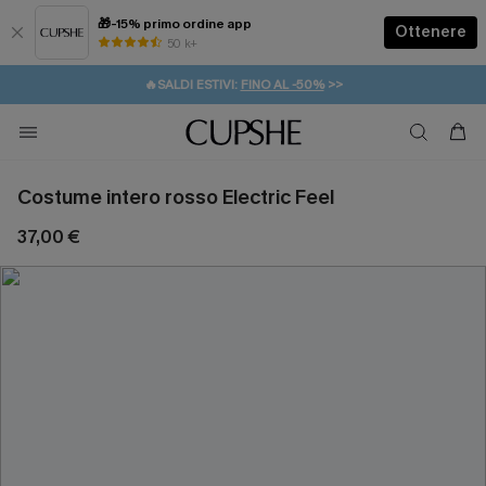
🎁-15% primo ordine app
Ottenere
50 k+
⚡️-15% SUGLI ESSENZIALI DA VACANZA |
ACQUISTA
🔥SALDI ESTIVI:
FINO AL -50%
>>
💌REGALO PER I NUOVI: 20% DI SCONTO*
🚚SPEDIZIONE GRATUITA DA 49€
Costume intero rosso Electric Feel
37,00 €