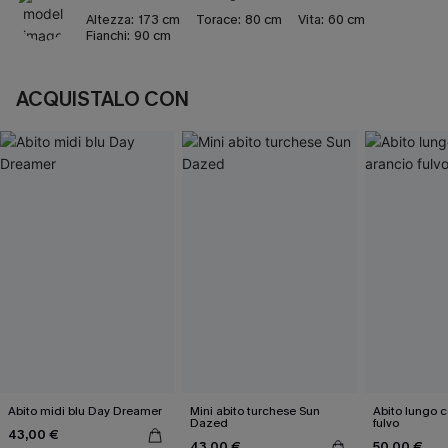
Altezza:
173 cm
Torace:
80 cm
Vita:
60 cm
Fianchi:
90 cm
ACQUISTALO CON
Abito midi blu Day Dreamer
Mini abito turchese Sun
Abito lungo c
Dazed
fulvo
43,00 €
43,00 €
50,00 €