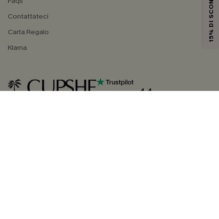
15% DI SCONTO
Faqs
Contattateci
Carta Regalo
Klarna
4.4
SEGUICI SU
©2026 CUPSHE ITALIA
Informativa sulla privacy
|
Termini e condizioni
Gestione dei cookie