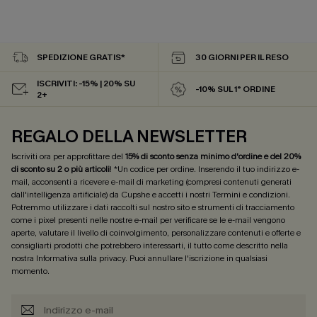
SPEDIZIONE GRATIS*
30 GIORNI PER IL RESO
ISCRIVITI: -15% | 20% SU
-10% SUL 1° ORDINE
2+
REGALO DELLA NEWSLETTER
Iscriviti ora per approfittare del
15% di sconto senza minimo d'ordine e del 20%
di sconto su 2 o più articoli
! *Un codice per ordine. Inserendo il tuo indirizzo e-
mail, acconsenti a ricevere e-mail di marketing (compresi contenuti generati
dall'intelligenza artificiale) da Cupshe e accetti i nostri
Termini e condizioni
.
Potremmo utilizzare i dati raccolti sul nostro sito e strumenti di tracciamento
come i pixel presenti nelle nostre e-mail per verificare se le e-mail vengono
aperte, valutare il livello di coinvolgimento, personalizzare contenuti e offerte e
consigliarti prodotti che potrebbero interessarti, il tutto come descritto nella
nostra
Informativa sulla privacy
. Puoi annullare l'iscrizione in qualsiasi
momento.