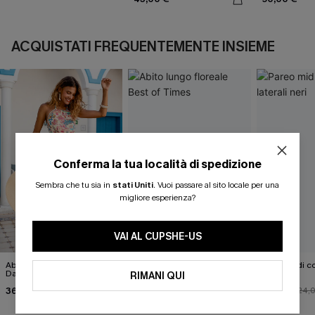
ACQUISTATI FREQUENTEMENTE INSIEME
Conferma la tua località di spedizione
Sembra che tu sia in
stati Uniti
.
Vuoi passare al sito locale per una
migliore esperienza?
VAI AL CUPSHE-US
Abito lungo floreale "No Bad
Abito lungo floreale Best of
Pareo midi con
Days"
Times
neri
RIMANI QUI
36,00 €
48,00 €
22,00 €
40,00 €
24,