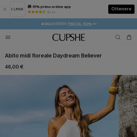
🎁-15% primo ordine app
Ottenere
50 k+
⚡️-15% SUGLI ESSENZIALI DA VACANZA |
ACQUISTA
🔥SALDI ESTIVI:
FINO AL -50%
>>
💌REGALO PER I NUOVI: 20% DI SCONTO*
🚚SPEDIZIONE GRATUITA DA 49€
Abito midi floreale Daydream Believer
46,00 €