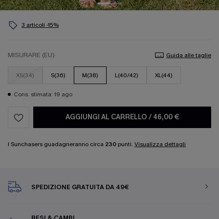
3 articoli -15%
MISURARE (EU)
Guida alle taglie
XS(34)
S(36)
M(38)
L(40/42)
XL(44)
Cons. stimata: 19 ago
AGGIUNGI AL CARRELLO
/
46,00 €
I Sunchasers guadagneranno circa
230
punti.
Visualizza dettagli
SPEDIZIONE GRATUITA DA 49€
RESI & CAMBI