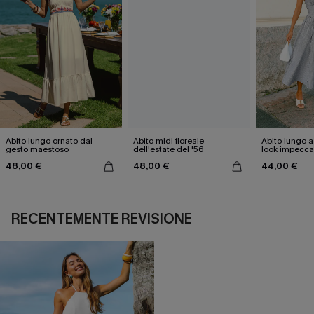
Abito lungo ornato dal
Abito midi floreale
Abito lungo a
gesto maestoso
dell'estate del '56
look impeccab
48,00 €
48,00 €
44,00 €
RECENTEMENTE REVISIONE