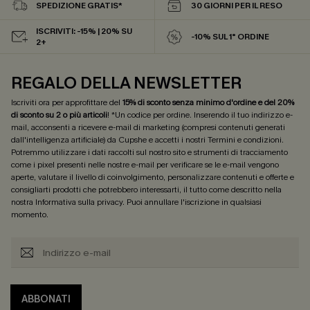
SPEDIZIONE GRATIS*
30 GIORNI PER IL RESO
ISCRIVITI: -15% | 20% SU
-10% SUL 1° ORDINE
2+
REGALO DELLA NEWSLETTER
Iscriviti ora per approfittare del
15% di sconto senza minimo d'ordine e del 20%
di sconto su 2 o più articoli
! *Un codice per ordine. Inserendo il tuo indirizzo e-
mail, acconsenti a ricevere e-mail di marketing (compresi contenuti generati
dall'intelligenza artificiale) da Cupshe e accetti i nostri
Termini e condizioni
.
Potremmo utilizzare i dati raccolti sul nostro sito e strumenti di tracciamento
come i pixel presenti nelle nostre e-mail per verificare se le e-mail vengono
aperte, valutare il livello di coinvolgimento, personalizzare contenuti e offerte e
consigliarti prodotti che potrebbero interessarti, il tutto come descritto nella
nostra
Informativa sulla privacy
. Puoi annullare l'iscrizione in qualsiasi
momento.
ABBONATI