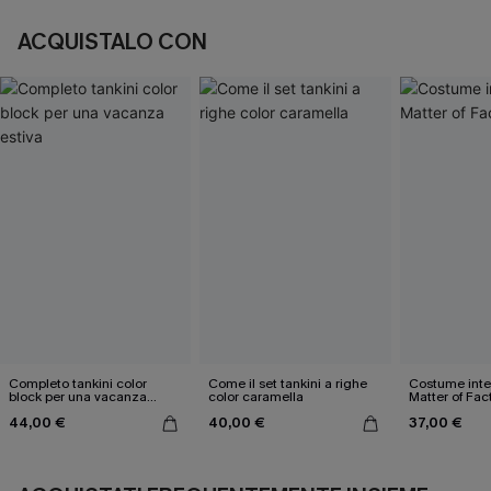
ACQUISTALO CON
Completo tankini color
Come il set tankini a righe
Costume inter
block per una vacanza
color caramella
Matter of Fac
estiva
44,00 €
40,00 €
37,00 €