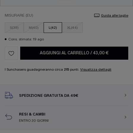
MISURARE (EU)
Guida alle taglie
S(38)
M(40)
L(42)
XL(44)
Cons. stimata: 19 ago
AGGIUNGI AL CARRELLO
/
43,00 €
I Sunchasers guadagneranno circa
215
punti.
Visualizza dettagli
SPEDIZIONE GRATUITA DA 49€
RESI & CAMBI
ENTRO 30 GIORNI