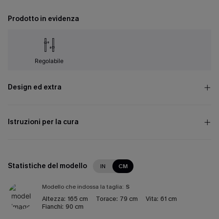
Prodotto in evidenza
Regolabile
Design ed extra
Istruzioni per la cura
Statistiche del modello
IN
CM
Modello che indossa la taglia:
S
Altezza:
165 cm
Torace:
79 cm
Vita:
61 cm
Fianchi:
90 cm