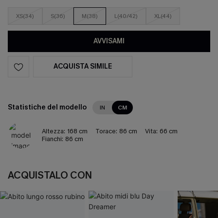
XS(34)
S(36)
M(38)
L(40/42)
XL(44)
AVVISAMI
ACQUISTA SIMILE
Statistiche del modello
IN
CM
Altezza:
168 cm
Torace:
86 cm
Vita:
66 cm
Fianchi:
86 cm
ACQUISTALO CON