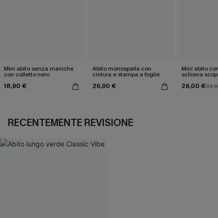
Mini abito senza maniche
Abito monospalla con
Mini abito con
con colletto nero
cintura e stampa a foglie
schiena scop
18,90 €
26,90 €
26,00 €
33,
RECENTEMENTE REVISIONE