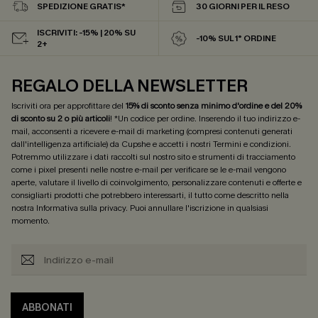
SPEDIZIONE GRATIS*
30 GIORNI PER IL RESO
ISCRIVITI: -15% | 20% SU
-10% SUL 1° ORDINE
2+
REGALO DELLA NEWSLETTER
Iscriviti ora per approfittare del
15% di sconto senza minimo d'ordine e del 20%
di sconto su 2 o più articoli
! *Un codice per ordine. Inserendo il tuo indirizzo e-
mail, acconsenti a ricevere e-mail di marketing (compresi contenuti generati
dall'intelligenza artificiale) da Cupshe e accetti i nostri
Termini e condizioni
.
Potremmo utilizzare i dati raccolti sul nostro sito e strumenti di tracciamento
come i pixel presenti nelle nostre e-mail per verificare se le e-mail vengono
aperte, valutare il livello di coinvolgimento, personalizzare contenuti e offerte e
consigliarti prodotti che potrebbero interessarti, il tutto come descritto nella
nostra
Informativa sulla privacy
. Puoi annullare l'iscrizione in qualsiasi
momento.
ABBONATI