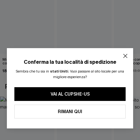
Mini abito senza maniche
Abito monospalla con
Mini abito con
Conferma la tua località di spedizione
con colletto nero
cintura e stampa a foglie
schiena scop
18,90 €
26,90 €
26,00 €
33,
Sembra che tu sia in
stati Uniti
.
Vuoi passare al sito locale per una
migliore esperienza?
POTREBBE INTERESSARTI ANCHE
VAI AL CUPSHE-US
RIMANI QUI