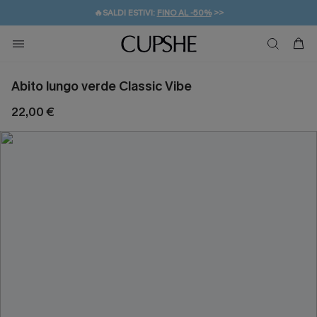
🔥SALDI ESTIVI:
FINO AL -50%
>>
💌REGALO PER I NUOVI: 20% DI SCONTO*
🚚SPEDIZIONE GRATUITA DA 49€
Abito lungo verde Classic Vibe
22,00 €