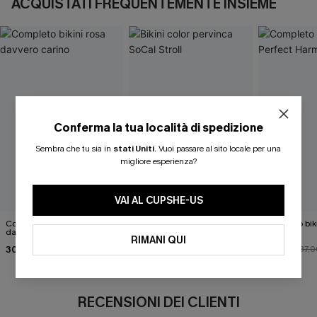
ACQUISTATI FREQUENTEMENTE INSIEME
Conferma la tua località di spedizione
Sembra che tu sia in
stati Uniti
.
Vuoi passare al sito locale per una
migliore esperienza?
VAI AL CUPSHE-US
Completo bikini rosa
Bikini color pervinca SoCal
Completo biki
davvero carino
Stroll
Harmony
RIMANI QUI
30,00 €
37,00 €
33,00 €
34,00 €
37,0
RECENSIONI DEI CLIENTI