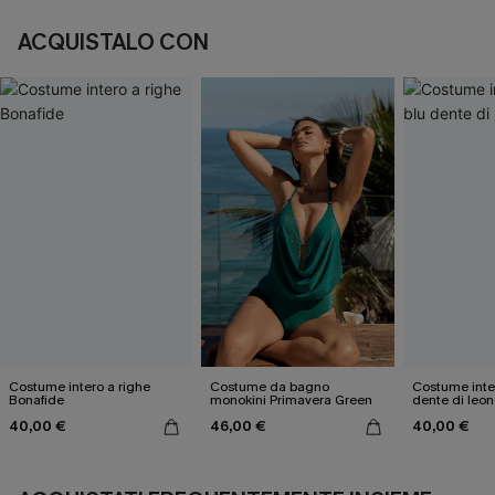
ACQUISTALO CON
Costume intero a righe
Costume da bagno
Costume inter
Bonafide
monokini Primavera Green
dente di leon
40,00 €
46,00 €
40,00 €