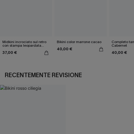
Midkini incrociato sul retro
Bikini color marrone cacao
Completo tan
con stampa leopardata
Cabernet
40,00 €
classica e set a vita alta
37,00 €
40,00 €
RECENTEMENTE REVISIONE