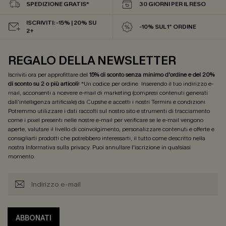
SPEDIZIONE GRATIS*
30 GIORNI PER IL RESO
ISCRIVITI: -15% | 20% SU
-10% SUL 1° ORDINE
2+
REGALO DELLA NEWSLETTER
Iscriviti ora per approfittare del
15% di sconto senza minimo d'ordine e del 20%
di sconto su 2 o più articoli
! *Un codice per ordine. Inserendo il tuo indirizzo e-
mail, acconsenti a ricevere e-mail di marketing (compresi contenuti generati
dall'intelligenza artificiale) da Cupshe e accetti i nostri
Termini e condizioni
.
Potremmo utilizzare i dati raccolti sul nostro sito e strumenti di tracciamento
come i pixel presenti nelle nostre e-mail per verificare se le e-mail vengono
aperte, valutare il livello di coinvolgimento, personalizzare contenuti e offerte e
consigliarti prodotti che potrebbero interessarti, il tutto come descritto nella
nostra
Informativa sulla privacy
. Puoi annullare l'iscrizione in qualsiasi
momento.
ABBONATI