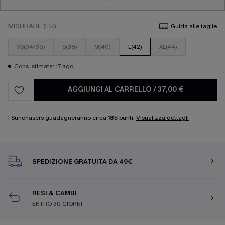
MISURARE (EU)
Guida alle taglie
XS(34/36)
S(38)
M(40)
L(42)
XL(44)
Cons. stimata: 17 ago
AGGIUNGI AL CARRELLO
/
37,00 €
I Sunchasers guadagneranno circa
185
punti.
Visualizza dettagli
SPEDIZIONE GRATUITA DA 49€
RESI & CAMBI
ENTRO 30 GIORNI