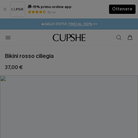
🎁-15% primo ordine app
Ottenere
50 k+
⚡️-15% SUGLI ESSENZIALI DA VACANZA |
ACQUISTA
🔥SALDI ESTIVI:
FINO AL -50%
>>
💌REGALO PER I NUOVI: 20% DI SCONTO*
🚚SPEDIZIONE GRATUITA DA 49€
Bikini rosso ciliegia
37,00 €