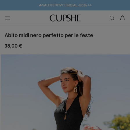
🔥SALDI ESTIVI:
FINO AL -50%
>>
💌REGALO PER I NUOVI: 20% DI SCONTO*
🚚SPEDIZIONE GRATUITA DA 49€
Abito midi nero perfetto per le feste
38,00 €