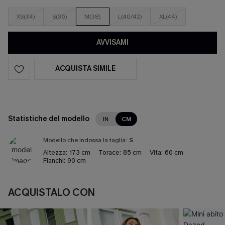
XS(34)
S(36)
M(38)
L(40/42)
XL(44)
AVVISAMI
ACQUISTA SIMILE
Statistiche del modello
IN
CM
Modello che indossa la taglia:
S
Altezza:
173 cm
Torace:
85 cm
Vita:
60 cm
Fianchi:
90 cm
ACQUISTALO CON