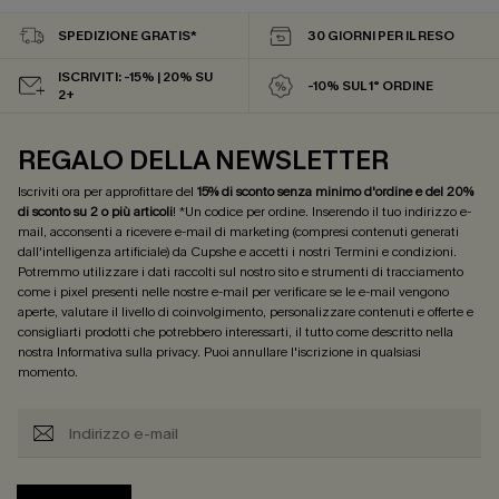
SPEDIZIONE GRATIS*
30 GIORNI PER IL RESO
ISCRIVITI: -15% | 20% SU
-10% SUL 1° ORDINE
2+
REGALO DELLA NEWSLETTER
Iscriviti ora per approfittare del
15% di sconto senza minimo d'ordine e del 20%
di sconto su 2 o più articoli
! *Un codice per ordine. Inserendo il tuo indirizzo e-
mail, acconsenti a ricevere e-mail di marketing (compresi contenuti generati
dall'intelligenza artificiale) da Cupshe e accetti i nostri
Termini e condizioni
.
Potremmo utilizzare i dati raccolti sul nostro sito e strumenti di tracciamento
come i pixel presenti nelle nostre e-mail per verificare se le e-mail vengono
aperte, valutare il livello di coinvolgimento, personalizzare contenuti e offerte e
consigliarti prodotti che potrebbero interessarti, il tutto come descritto nella
nostra
Informativa sulla privacy
. Puoi annullare l'iscrizione in qualsiasi
momento.