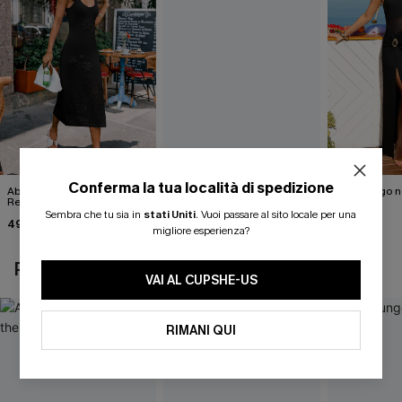
Conferma la tua località di spedizione
Abito midi nero Highlight
Abito midi nero Piece of
Abito lungo n
Reel
Cake
44,00 €
Sembra che tu sia in
stati Uniti
.
Vuoi passare al sito locale per una
49,00 €
46,00 €
migliore esperienza?
POTREBBE INTERESSARTI ANCHE
VAI AL CUPSHE-US
RIMANI QUI