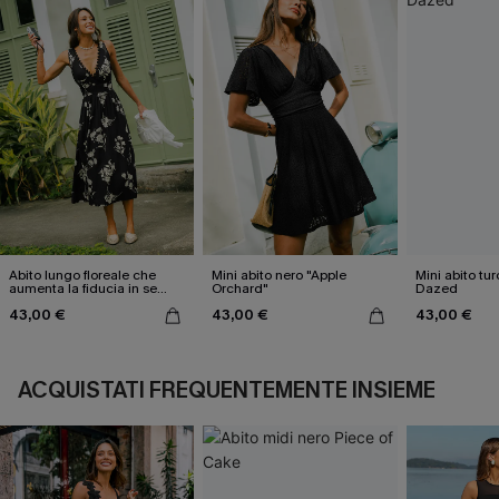
Abito lungo floreale che
Mini abito nero "Apple
Mini abito tu
aumenta la fiducia in se
Orchard"
Dazed
stessi
43,00 €
43,00 €
43,00 €
ACQUISTATI FREQUENTEMENTE INSIEME