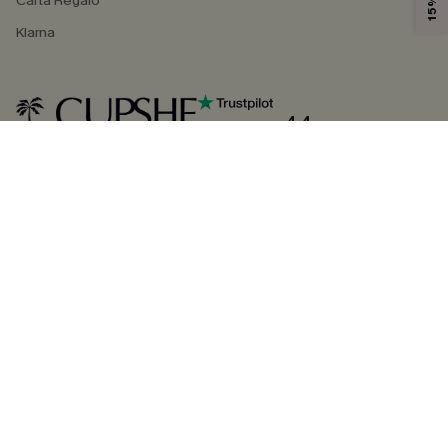
Carta Regalo
Klarna
4.4
SEGUICI SU
©2026 CUPSHE ITALIA
Informativa sulla privacy
|
Termini e condizioni
Gestione dei cookie