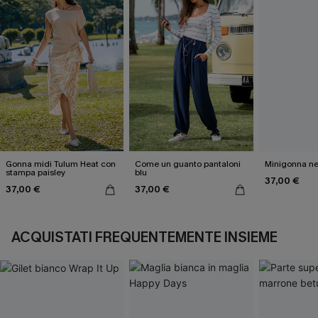
Gonna midi Tulum Heat con
Come un guanto pantaloni
Minigonna ne
stampa paisley
blu
37,00 €
37,00 €
37,00 €
ACQUISTATI FREQUENTEMENTE INSIEME