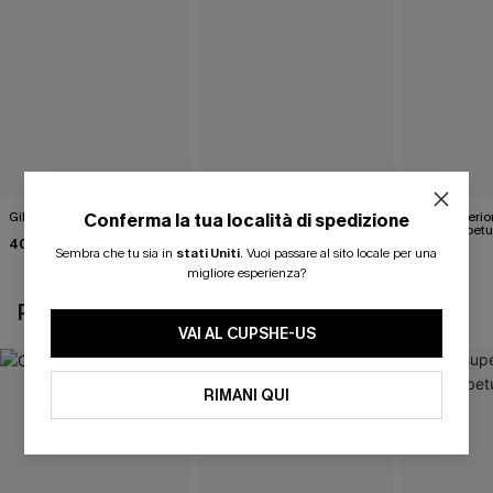
Gilet bianco Wrap It Up
Maglia bianca in maglia
Parte superio
Conferma la tua località di spedizione
Happy Days
marrone betu
40,00 €
Sembra che tu sia in
stati Uniti
.
Vuoi passare al sito locale per una
43,00 €
35,00 €
migliore esperienza?
POTREBBE INTERESSARTI ANCHE
VAI AL CUPSHE-US
RIMANI QUI