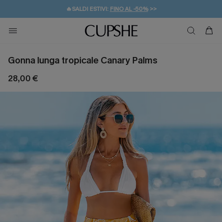
🔥SALDI ESTIVI:
FINO AL -50%
>>
💌REGALO PER I NUOVI: 20% DI SCONTO*
🚚SPEDIZIONE GRATUITA DA 49€
Gonna lunga tropicale Canary Palms
28,00 €