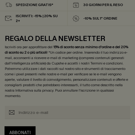
SPEDIZIONE GRATIS*
30 GIORNI PER IL RESO
ISCRIVITI: -15% | 20% SU
-10% SUL 1° ORDINE
2+
REGALO DELLA NEWSLETTER
Iscriviti ora per approfittare del
15% di sconto senza minimo d'ordine e del 20%
di sconto su 2 o più articoli
! *Un codice per ordine. Inserendo il tuo indirizzo e-
mail, acconsenti a ricevere e-mail di marketing (compresi contenuti generati
dall'intelligenza artificiale) da Cupshe e accetti i nostri
Termini e condizioni
.
Potremmo utilizzare i dati raccolti sul nostro sito e strumenti di tracciamento
come i pixel presenti nelle nostre e-mail per verificare se le e-mail vengono
aperte, valutare il livello di coinvolgimento, personalizzare contenuti e offerte e
consigliarti prodotti che potrebbero interessarti, il tutto come descritto nella
nostra
Informativa sulla privacy
. Puoi annullare l'iscrizione in qualsiasi
momento.
ABBONATI