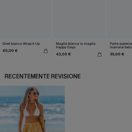
Gilet bianco Wrap It Up
Maglia bianca in maglia
Parte superio
Happy Days
marrone betu
40,00 €
43,00 €
35,00 €
RECENTEMENTE REVISIONE