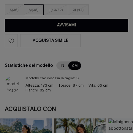
S(36)
M(38)
L(40/42)
XL(44)
AVVISAMI
ACQUISTA SIMILE
Statistiche del modello
IN
CM
Modello che indossa la taglia:
S
Altezza:
173 cm
Torace:
87 cm
Vita:
66 cm
Fianchi:
82 cm
ACQUISTALO CON